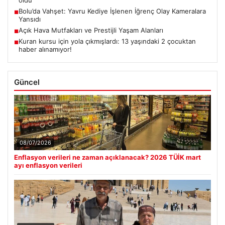
oldu
Bolu’da Vahşet: Yavru Kediye İşlenen İğrenç Olay Kameralara
■
Yansıdı
Açık Hava Mutfakları ve Prestijli Yaşam Alanları
■
Kuran kursu için yola çıkmışlardı: 13 yaşındaki 2 çocuktan
■
haber alınamıyor!
Güncel
08/07/2026
Enflasyon verileri ne zaman açıklanacak? 2026 TÜİK mart
ayı enflasyon verileri