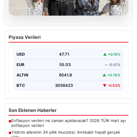
05.08.2026
Yıldırım ailesinin 34 yıllık mucizesi:
Piyasa Verileri
Anıtkabir hayali gerçek oldu
Adıyaman’da yaşayan Abuzer Yıldırım (71) ve eşi
Zeynep Yıldırım (59), tam 34 yıl boyunca…
USD
47.71
▲ +0.16%
EUR
55.03
• -0.01%
ALTIN
6541.8
▲ +0.76%
BTC
3056423
▼ -0.53%
Son Eklenen Haberler
Enflasyon verileri ne zaman açıklanacak? 2026 TÜİK mart ayı
■
enflasyon verileri
Yıldırım ailesinin 34 yıllık mucizesi: Anıtkabir hayali gerçek
■