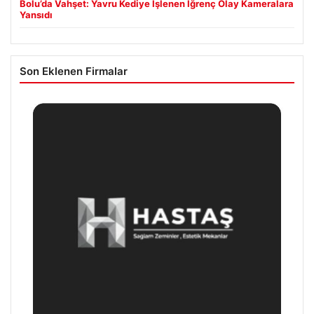
Bolu’da Vahşet: Yavru Kediye İşlenen İğrenç Olay Kameralara
Yansıdı
Son Eklenen Firmalar