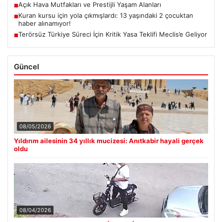
Açık Hava Mutfakları ve Prestijli Yaşam Alanları
■
Kuran kursu için yola çıkmışlardı: 13 yaşındaki 2 çocuktan
■
haber alınamıyor!
Terörsüz Türkiye Süreci İçin Kritik Yasa Teklifi Meclis’e Geliyor
■
Güncel
08/05/2026
Yıldırım ailesinin 34 yıllık mucizesi: Anıtkabir hayali gerçek
oldu
08/04/2026