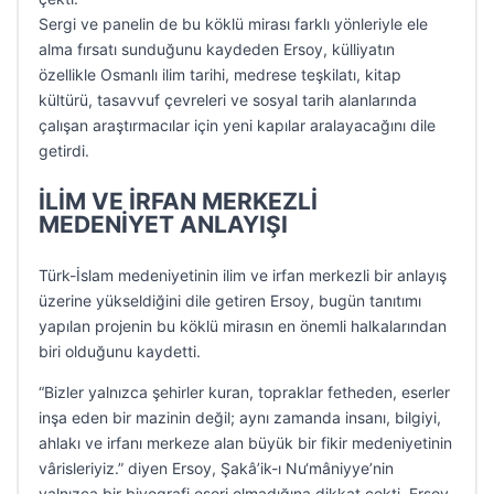
Sergi ve panelin de bu köklü mirası farklı yönleriyle ele
alma fırsatı sunduğunu kaydeden Ersoy, külliyatın
özellikle Osmanlı ilim tarihi, medrese teşkilatı, kitap
kültürü, tasavvuf çevreleri ve sosyal tarih alanlarında
çalışan araştırmacılar için yeni kapılar aralayacağını dile
getirdi.
İLİM VE İRFAN MERKEZLİ
MEDENİYET ANLAYIŞI
Türk-İslam medeniyetinin ilim ve irfan merkezli bir anlayış
üzerine yükseldiğini dile getiren Ersoy, bugün tanıtımı
yapılan projenin bu köklü mirasın en önemli halkalarından
biri olduğunu kaydetti.
“Bizler yalnızca şehirler kuran, topraklar fetheden, eserler
inşa eden bir mazinin değil; aynı zamanda insanı, bilgiyi,
ahlakı ve irfanı merkeze alan büyük bir fikir medeniyetinin
vârisleriyiz.” diyen Ersoy, Şakâ’ik-ı Nu‘mâniyye’nin
yalnızca bir biyografi eseri olmadığına dikkat çekti. Ersoy,