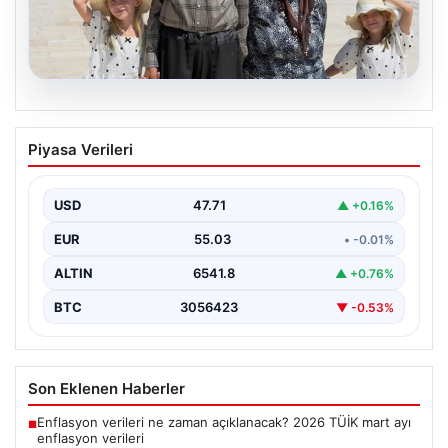
05.08.2026
Yıldırım ailesinin 34 yıllık mucizesi:
Piyasa Verileri
Anıtkabir hayali gerçek oldu
Adıyaman’da yaşayan Abuzer Yıldırım (71) ve eşi
Zeynep Yıldırım (59), tam 34 yıl boyunca…
USD
47.71
▲ +0.16%
EUR
55.03
• -0.01%
ALTIN
6541.8
▲ +0.76%
BTC
3056423
▼ -0.53%
Son Eklenen Haberler
Enflasyon verileri ne zaman açıklanacak? 2026 TÜİK mart ayı
■
enflasyon verileri