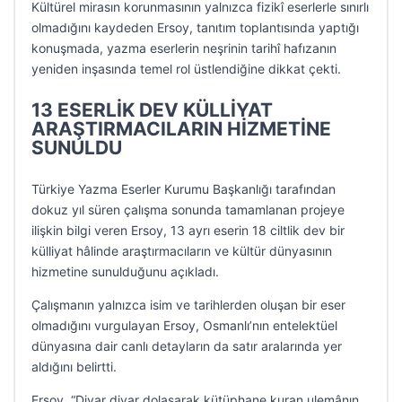
Kültürel mirasın korunmasının yalnızca fizikî eserlerle sınırlı
olmadığını kaydeden Ersoy, tanıtım toplantısında yaptığı
konuşmada, yazma eserlerin neşrinin tarihî hafızanın
yeniden inşasında temel rol üstlendiğine dikkat çekti.
13 ESERLİK DEV KÜLLİYAT
ARAŞTIRMACILARIN HİZMETİNE
SUNULDU
Türkiye Yazma Eserler Kurumu Başkanlığı tarafından
dokuz yıl süren çalışma sonunda tamamlanan projeye
ilişkin bilgi veren Ersoy, 13 ayrı eserin 18 ciltlik dev bir
külliyat hâlinde araştırmacıların ve kültür dünyasının
hizmetine sunulduğunu açıkladı.
Çalışmanın yalnızca isim ve tarihlerden oluşan bir eser
olmadığını vurgulayan Ersoy, Osmanlı’nın entelektüel
dünyasına dair canlı detayların da satır aralarında yer
aldığını belirtti.
Ersoy, “Diyar diyar dolaşarak kütüphane kuran ulemânın