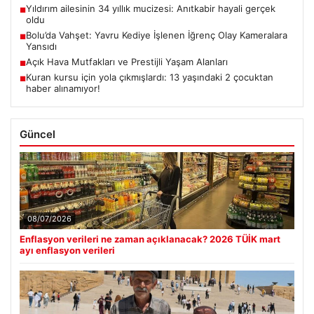
Yıldırım ailesinin 34 yıllık mucizesi: Anıtkabir hayali gerçek
■
oldu
Bolu’da Vahşet: Yavru Kediye İşlenen İğrenç Olay Kameralara
■
Yansıdı
Açık Hava Mutfakları ve Prestijli Yaşam Alanları
■
Kuran kursu için yola çıkmışlardı: 13 yaşındaki 2 çocuktan
■
haber alınamıyor!
Güncel
08/07/2026
Enflasyon verileri ne zaman açıklanacak? 2026 TÜİK mart
ayı enflasyon verileri