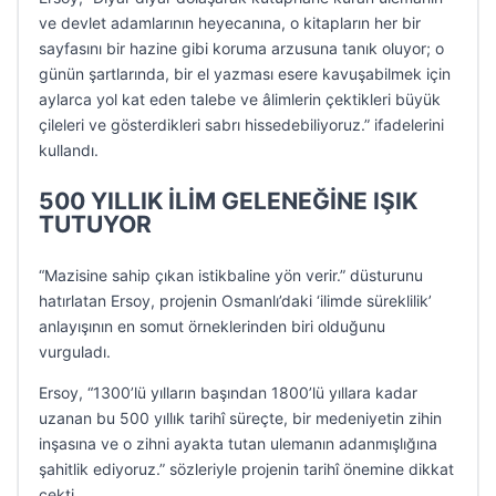
ve devlet adamlarının heyecanına, o kitapların her bir
sayfasını bir hazine gibi koruma arzusuna tanık oluyor; o
günün şartlarında, bir el yazması esere kavuşabilmek için
aylarca yol kat eden talebe ve âlimlerin çektikleri büyük
çileleri ve gösterdikleri sabrı hissedebiliyoruz.” ifadelerini
kullandı.
500 YILLIK İLİM GELENEĞİNE IŞIK
TUTUYOR
“Mazisine sahip çıkan istikbaline yön verir.” düsturunu
hatırlatan Ersoy, projenin Osmanlı’daki ‘ilimde süreklilik’
anlayışının en somut örneklerinden biri olduğunu
vurguladı.
Ersoy, “1300’lü yılların başından 1800’lü yıllara kadar
uzanan bu 500 yıllık tarihî süreçte, bir medeniyetin zihin
inşasına ve o zihni ayakta tutan ulemanın adanmışlığına
şahitlik ediyoruz.” sözleriyle projenin tarihî önemine dikkat
çekti.