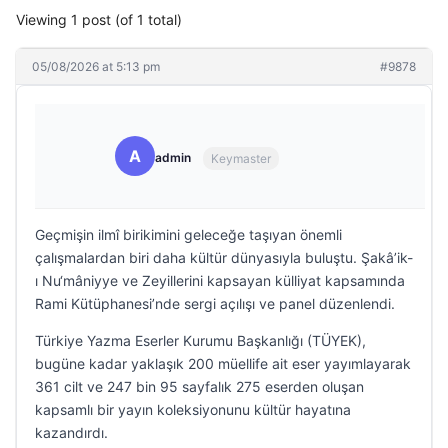
Viewing 1 post (of 1 total)
05/08/2026 at 5:13 pm
#9878
A
admin
Keymaster
Geçmişin ilmî birikimini geleceğe taşıyan önemli
çalışmalardan biri daha kültür dünyasıyla buluştu. Şakâ’ik-
ı Nu‘mâniyye ve Zeyillerini kapsayan külliyat kapsamında
Rami Kütüphanesi’nde sergi açılışı ve panel düzenlendi.
Türkiye Yazma Eserler Kurumu Başkanlığı (TÜYEK),
bugüne kadar yaklaşık 200 müellife ait eser yayımlayarak
361 cilt ve 247 bin 95 sayfalık 275 eserden oluşan
kapsamlı bir yayın koleksiyonunu kültür hayatına
kazandırdı.