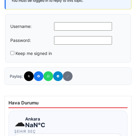
You must be logged in to reply to this topic.
Username:
Password:
Keep me signed in
Paylaş:
Hava Durumu
☁
Ankara
NaN°C
ŞEHIR SEÇ