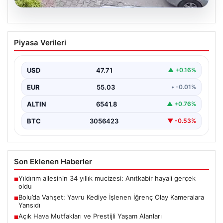
04.08.2026
Bolu’da Vahşet: Yavru Kediye İşlenen
Piyasa Verileri
İğrenç Olay Kameralara Yansıdı
Bolu'nun Beşkavaklar Mahallesi'nde, geçtiğimiz
günlerde meydana gelen korkutucu olay, bölgedeki
USD
47.71
▲ +0.16%
sakinleri derinden sarstı. Elektrikli…
EUR
55.03
• -0.01%
ALTIN
6541.8
▲ +0.76%
BTC
3056423
▼ -0.53%
Son Eklenen Haberler
Yıldırım ailesinin 34 yıllık mucizesi: Anıtkabir hayali gerçek
■
oldu
Bolu’da Vahşet: Yavru Kediye İşlenen İğrenç Olay Kameralara
■
Yansıdı
Açık Hava Mutfakları ve Prestijli Yaşam Alanları
■