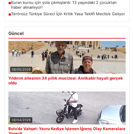
Kuran kursu için yola çıkmışlardı: 13 yaşındaki 2 çocuktan
■
haber alınamıyor!
Terörsüz Türkiye Süreci İçin Kritik Yasa Teklifi Meclis’e Geliyor
■
Güncel
08/05/2026
Yıldırım ailesinin 34 yıllık mucizesi: Anıtkabir hayali gerçek
oldu
08/04/2026
Bolu’da Vahşet: Yavru Kediye İşlenen İğrenç Olay Kameralara
Yansıdı