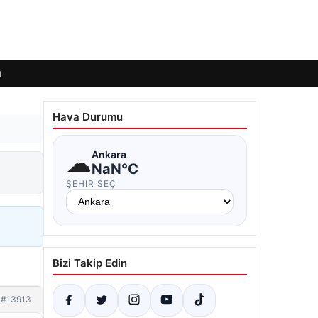
ı
Hava Durumu
☁
Ankara
NaN°C
ŞEHIR SEÇ
Bizi Takip Edin
#13913