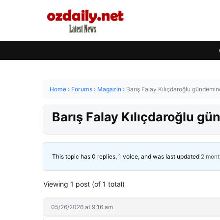
Home
›
Forums
›
Magazin
›
Barış Falay Kılıçdaroğlu gündemi
Barış Falay Kılıçdaroğlu g
This topic has 0 replies, 1 voice, and was last updated
2 mont
Viewing 1 post (of 1 total)
05/26/2026 at 9:16 am