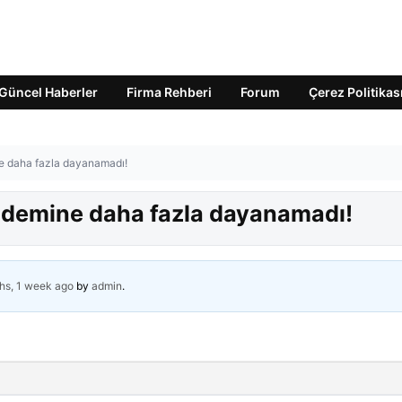
Güncel Haberler
Firma Rehberi
Forum
Çerez Politikas
ne daha fazla dayanamadı!
ündemine daha fazla dayanamadı!
hs, 1 week ago
by
admin
.