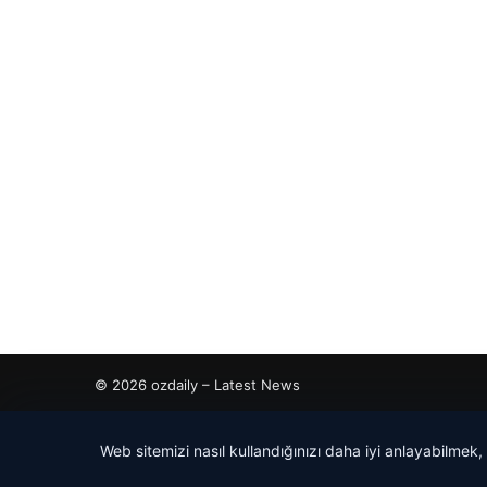
© 2026 ozdaily – Latest News
tcio
Web sitemizi nasıl kullandığınızı daha iyi anlayabilmek,