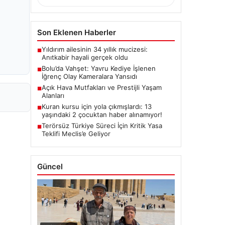
Son Eklenen Haberler
Yıldırım ailesinin 34 yıllık mucizesi:
■
Anıtkabir hayali gerçek oldu
Bolu’da Vahşet: Yavru Kediye İşlenen
■
İğrenç Olay Kameralara Yansıdı
Açık Hava Mutfakları ve Prestijli Yaşam
■
Alanları
Kuran kursu için yola çıkmışlardı: 13
■
yaşındaki 2 çocuktan haber alınamıyor!
Terörsüz Türkiye Süreci İçin Kritik Yasa
■
Teklifi Meclis’e Geliyor
Güncel