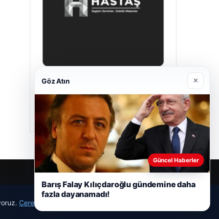
×
Göz Atın
Hastaş Beton
05/26/2026
Güncel Haberler
Barış Falay Kılıçdaroğlu gündemine daha
fazla dayanamadı!
ıyoruz.
Çerez Politikamız
Reddet
Kabul Et