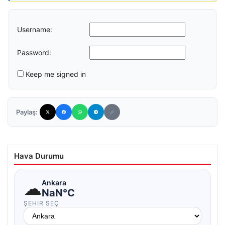
Username:
Password:
Keep me signed in
Paylaş:
Hava Durumu
☁
Ankara
NaN°C
ŞEHIR SEÇ