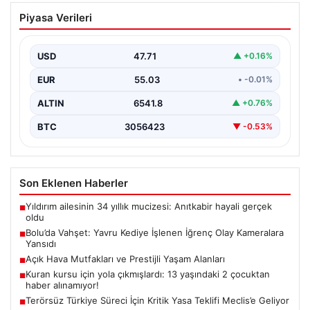
Bolu’da Vahşet: Yavru Kediye İşlenen
Piyasa Verileri
İğrenç Olay Kameralara Yansıdı
Bolu'nun Beşkavaklar Mahallesi'nde, geçtiğimiz
günlerde meydana gelen korkutucu olay, bölgedeki
USD
47.71
▲ +0.16%
sakinleri derinden sarstı. Elektrikli…
EUR
55.03
• -0.01%
ALTIN
6541.8
▲ +0.76%
BTC
3056423
▼ -0.53%
Son Eklenen Haberler
Yıldırım ailesinin 34 yıllık mucizesi: Anıtkabir hayali gerçek
■
oldu
Bolu’da Vahşet: Yavru Kediye İşlenen İğrenç Olay Kameralara
■
Yansıdı
Açık Hava Mutfakları ve Prestijli Yaşam Alanları
■
Kuran kursu için yola çıkmışlardı: 13 yaşındaki 2 çocuktan
■
haber alınamıyor!
Terörsüz Türkiye Süreci İçin Kritik Yasa Teklifi Meclis’e Geliyor
■