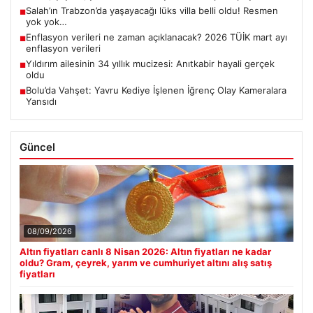
Salah’ın Trabzon’da yaşayacağı lüks villa belli oldu! Resmen
■
yok yok…
Enflasyon verileri ne zaman açıklanacak? 2026 TÜİK mart ayı
■
enflasyon verileri
Yıldırım ailesinin 34 yıllık mucizesi: Anıtkabir hayali gerçek
■
oldu
Bolu’da Vahşet: Yavru Kediye İşlenen İğrenç Olay Kameralara
■
Yansıdı
Güncel
08/09/2026
Altın fiyatları canlı 8 Nisan 2026: Altın fiyatları ne kadar
oldu? Gram, çeyrek, yarım ve cumhuriyet altını alış satış
fiyatları