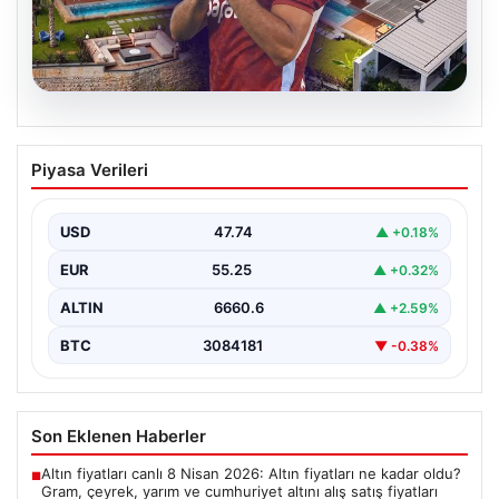
08.08.2026
Salah’ın Trabzon’da yaşayacağı lüks
Piyasa Verileri
villa belli oldu! Resmen yok yok…
USD
47.74
▲ +0.18%
EUR
55.25
▲ +0.32%
ALTIN
6660.6
▲ +2.59%
BTC
3084181
▼ -0.38%
Son Eklenen Haberler
Altın fiyatları canlı 8 Nisan 2026: Altın fiyatları ne kadar oldu?
■
Gram, çeyrek, yarım ve cumhuriyet altını alış satış fiyatları