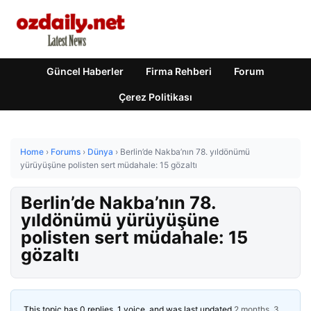
Güncel Haberler
Firma Rehberi
Forum
Çerez Politikası
Home
›
Forums
›
Dünya
›
Berlin’de Nakba’nın 78. yıldönümü
yürüyüşüne polisten sert müdahale: 15 gözaltı
Berlin’de Nakba’nın 78.
yıldönümü yürüyüşüne
polisten sert müdahale: 15
gözaltı
This topic has 0 replies, 1 voice, and was last updated
2 months, 3