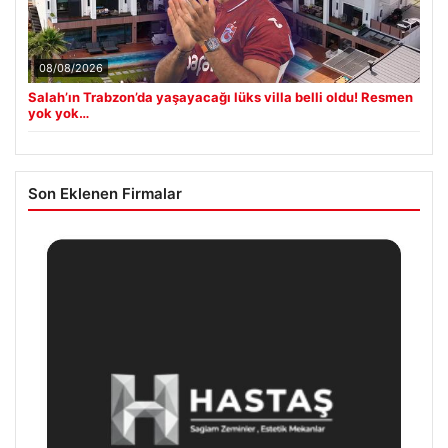
08/08/2026
Salah’ın Trabzon’da yaşayacağı lüks villa belli oldu! Resmen
yok yok…
Son Eklenen Firmalar