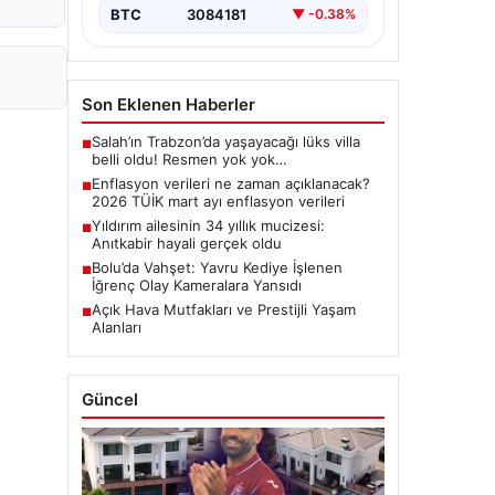
BTC
3084181
▼ -0.38%
Son Eklenen Haberler
Salah’ın Trabzon’da yaşayacağı lüks villa
■
belli oldu! Resmen yok yok…
Enflasyon verileri ne zaman açıklanacak?
■
2026 TÜİK mart ayı enflasyon verileri
Yıldırım ailesinin 34 yıllık mucizesi:
■
Anıtkabir hayali gerçek oldu
Bolu’da Vahşet: Yavru Kediye İşlenen
■
İğrenç Olay Kameralara Yansıdı
Açık Hava Mutfakları ve Prestijli Yaşam
■
Alanları
Güncel