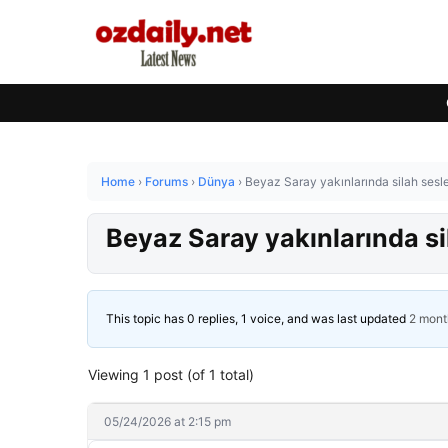
Home
›
Forums
›
Dünya
›
Beyaz Saray yakınlarında silah sesle
Beyaz Saray yakınlarında sil
This topic has 0 replies, 1 voice, and was last updated
2 mont
Viewing 1 post (of 1 total)
05/24/2026 at 2:15 pm