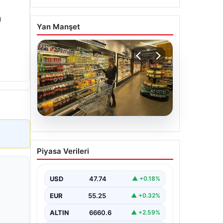
)
Yan Manşet
07.08.2026
Enflasyon verileri ne
Piyasa Verileri
zaman açıklanacak? 2026
TÜİK mart ayı enflasyon
verileri
USD
47.74
▲ +0.18%
EUR
55.25
▲ +0.32%
ALTIN
6660.6
▲ +2.59%