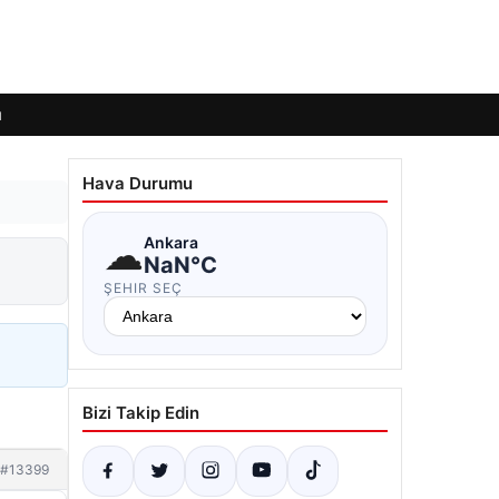
ı
Hava Durumu
☁
Ankara
NaN°C
ŞEHIR SEÇ
Bizi Takip Edin
#13399