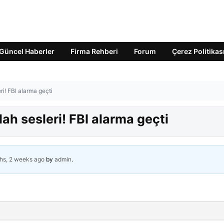
Güncel Haberler
Firma Rehberi
Forum
Çerez Politikas
ri! FBI alarma geçti
ah sesleri! FBI alarma geçti
hs, 2 weeks ago
by
admin
.