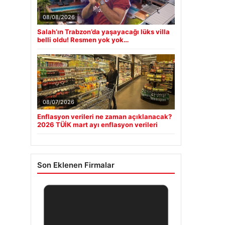
08/08/2026
Salah’ın Trabzon’da yaşayacağı lüks villa
belli oldu! Resmen yok yok…
08/07/2026
Enflasyon verileri ne zaman açıklanacak?
2026 TÜİK mart ayı enflasyon verileri
Son Eklenen Firmalar