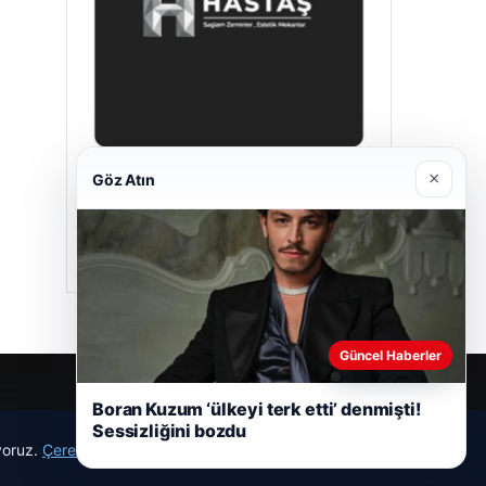
×
Göz Atın
Hastaş Beton
05/26/2026
Güncel Haberler
Boran Kuzum ‘ülkeyi terk etti’ denmişti!
Sessizliğini bozdu
ıyoruz.
Çerez Politikamız
Reddet
Kabul Et