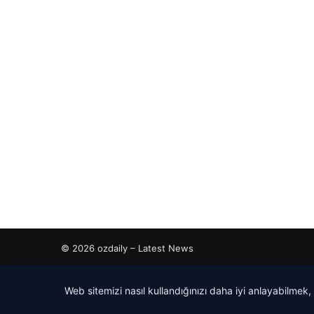
© 2026 ozdaily – Latest News
etcio
Web sitemizi nasıl kullandığınızı daha iyi anlayabilmek,