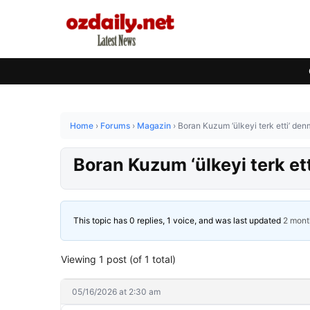
Home
›
Forums
›
Magazin
›
Boran Kuzum ‘ülkeyi terk etti’ denm
Boran Kuzum ‘ülkeyi terk ett
This topic has 0 replies, 1 voice, and was last updated
2 mont
Viewing 1 post (of 1 total)
05/16/2026 at 2:30 am