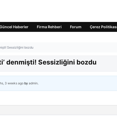
Güncel Haberler
Firma Rehberi
Forum
Çerez Politikas
işti! Sessizliğini bozdu
i’ denmişti! Sessizliğini bozdu
hs, 3 weeks ago
by
admin
.