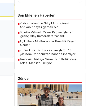
Son Eklenen Haberler
Yıldırım ailesinin 34 yıllık mucizesi:
■
Anıtkabir hayali gerçek oldu
Bolu’da Vahşet: Yavru Kediye İşlenen
■
İğrenç Olay Kameralara Yansıdı
Açık Hava Mutfakları ve Prestijli Yaşam
■
Alanları
Kuran kursu için yola çıkmışlardı: 13
■
yaşındaki 2 çocuktan haber alınamıyor!
Terörsüz Türkiye Süreci İçin Kritik Yasa
■
Teklifi Meclis’e Geliyor
Güncel