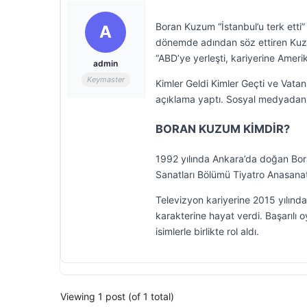
Boran Kuzum “İstanbul’u terk etti”
A
dönemde adından söz ettiren Ku
“ABD’ye yerleşti, kariyerine Ameri
admin
Keymaster
Kimler Geldi Kimler Geçti ve Vata
açıklama yaptı. Sosyal medyadan f
BORAN KUZUM KİMDİR?
1992 yılında Ankara’da doğan Bora
Sanatları Bölümü Tiyatro Anasana
Televizyon kariyerine 2015 yılınd
karakterine hayat verdi. Başarılı
isimlerle birlikte rol aldı.
Viewing 1 post (of 1 total)