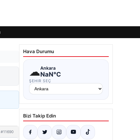
ı
Hava Durumu
☁
Ankara
NaN°C
ŞEHIR SEÇ
Bizi Takip Edin
#11690