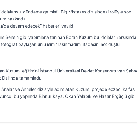
 iddialarıyla gündeme gelmişti. Big Mistakes dizisindeki rolüyle son
zum hakkında
ka’da devam edecek” haberleri yayıldı.
nım Sensin gibi yapımlarla tanınan Boran Kuzum bu iddialar karşısında
otoğraf paylaşan ünlü isim ‘Taşınmadım’ ifadesini not düştü.
n Kuzum, eğitimini İstanbul Üniversitesi Devlet Konservatuvarı Sahn
t Dalı’nda tamamladı.
a Analar ve Anneler dizisiyle adım atan Kuzum, projede eczacı kalfası
 oyuncu, bu yapımda Binnur Kaya, Okan Yalabık ve Hazar Ergüçlü gibi