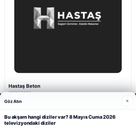
Prenses Night Club
04/29/2026
×
Göz Atın
Web sitemizi nasıl kullandığınızı daha iyi anlayabilmek,
deneyiminizi kişiselleştirmek ve geliştirmek amacıyla çerezler
kullanıyoruz.
Çerez Politikamız
Bu akşam hangi diziler var? 8 Mayıs Cuma 2026
televizyondaki diziler
Reddet
Kabul Et