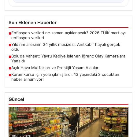
Son Eklenen Haberler
Enflasyon verileri ne zaman açıklanacak? 2026 TÜİK mart ayı
■
enflasyon verileri
Yıldırım ailesinin 34 yıllık mucizesi: Anıtkabir hayali gerçek
■
oldu
Bolu’da Vahşet: Yavru Kediye İşlenen İğrenç Olay Kameralara
■
Yansıdı
Açık Hava Mutfakları ve Prestijli Yaşam Alanları
■
Kuran kursu için yola çıkmışlardı: 13 yaşındaki 2 çocuktan
■
haber alınamıyor!
Güncel
08/07/2026