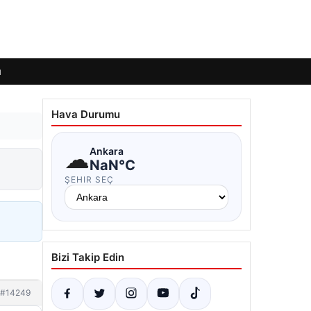
ı
Hava Durumu
☁
Ankara
NaN°C
ŞEHIR SEÇ
Bizi Takip Edin
#14249