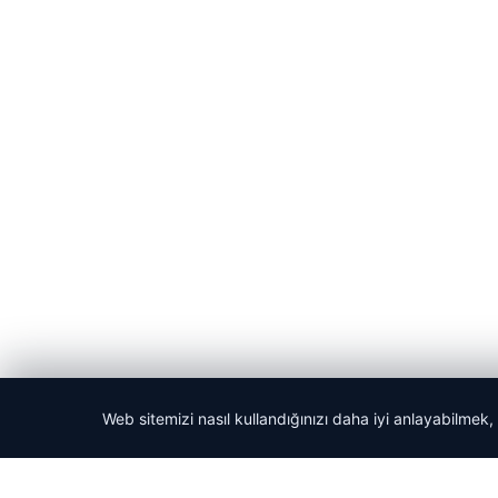
Web sitemizi nasıl kullandığınızı daha iyi anlayabilmek,
© 2026 ozdaily – Latest News