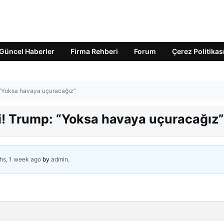
Güncel Haberler
Firma Rehberi
Forum
Çerez Politikas
: “Yoksa havaya uçuracağız”
ti! Trump: “Yoksa havaya uçuracağız”
hs, 1 week ago
by
admin
.