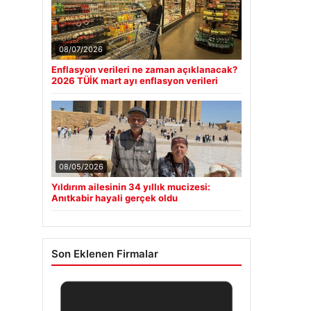
08/07/2026
Enflasyon verileri ne zaman açıklanacak?
2026 TÜİK mart ayı enflasyon verileri
08/05/2026
Yıldırım ailesinin 34 yıllık mucizesi:
Anıtkabir hayali gerçek oldu
Son Eklenen Firmalar