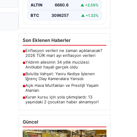
ALTIN
6660.6
▲ +2.59%
BTC
3096257
▲ +1.32%
Son Eklenen Haberler
Enflasyon verileri ne zaman açıklanacak?
■
2026 TÜİK mart ayı enflasyon verileri
Yıldırım ailesinin 34 yıllık mucizesi:
■
Anıtkabir hayali gerçek oldu
Bolu’da Vahşet: Yavru Kediye İşlenen
■
İğrenç Olay Kameralara Yansıdı
Açık Hava Mutfakları ve Prestijli Yaşam
■
Alanları
Kuran kursu için yola çıkmışlardı: 13
■
yaşındaki 2 çocuktan haber alınamıyor!
Güncel