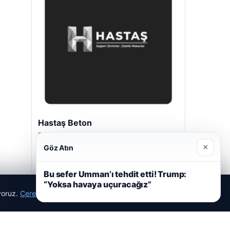
Hastaş Beton
05/26/2026
×
Göz Atın
Bu sefer Umman’ı tehdit etti! Trump:
“Yoksa havaya uçuracağız”
ıyoruz.
Çerez Politikamız
Reddet
Kabul Et