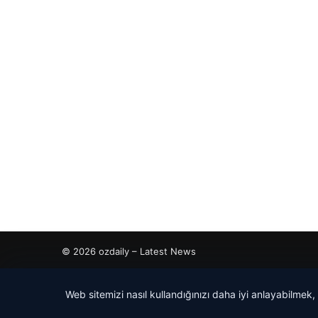
© 2026 ozdaily – Latest News
cio
Web sitemizi nasıl kullandığınızı daha iyi anlayabilmek,