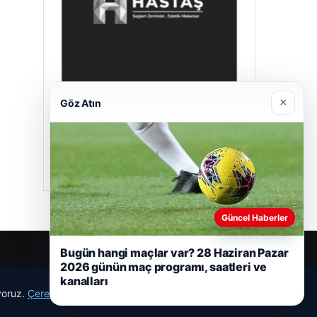
×
Göz Atın
Hastaş Beton
05/26/2026
Güncel Haberler
Bugün hangi maçlar var? 28 Haziran Pazar
2026 günün maç programı, saatleri ve
kanalları
ıyoruz.
Çerez Politikamız
Reddet
Kabul Et