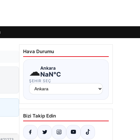
ı
Hava Durumu
☁
Ankara
NaN°C
ŞEHIR SEÇ
Bizi Takip Edin
#21273