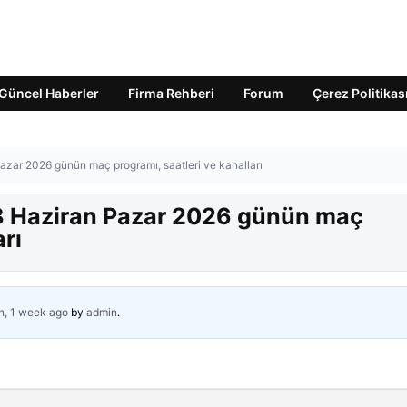
Güncel Haberler
Firma Rehberi
Forum
Çerez Politikas
azar 2026 günün maç programı, saatleri ve kanalları
8 Haziran Pazar 2026 günün maç
arı
h, 1 week ago
by
admin
.