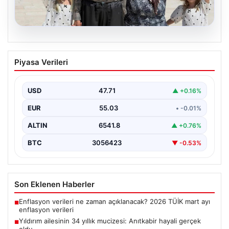
05.08.2026
Yıldırım ailesinin 34 yıllık mucizesi:
Piyasa Verileri
Anıtkabir hayali gerçek oldu
Adıyaman’da yaşayan Abuzer Yıldırım (71) ve eşi
Zeynep Yıldırım (59), tam 34 yıl boyunca…
USD
47.71
▲ +0.16%
EUR
55.03
• -0.01%
ALTIN
6541.8
▲ +0.76%
BTC
3056423
▼ -0.53%
Son Eklenen Haberler
Enflasyon verileri ne zaman açıklanacak? 2026 TÜİK mart ayı
■
enflasyon verileri
Yıldırım ailesinin 34 yıllık mucizesi: Anıtkabir hayali gerçek
■