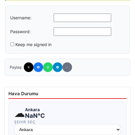
Username:
Password:
Keep me signed in
Paylaş:
Hava Durumu
☁
Ankara
NaN°C
ŞEHIR SEÇ