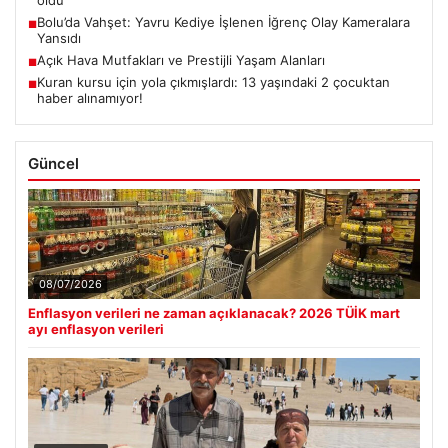
oldu
Bolu’da Vahşet: Yavru Kediye İşlenen İğrenç Olay Kameralara
■
Yansıdı
Açık Hava Mutfakları ve Prestijli Yaşam Alanları
■
Kuran kursu için yola çıkmışlardı: 13 yaşındaki 2 çocuktan
■
haber alınamıyor!
Güncel
08/07/2026
Enflasyon verileri ne zaman açıklanacak? 2026 TÜİK mart
ayı enflasyon verileri