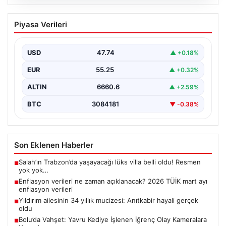
07.08.2026
Enflasyon verileri ne zaman
Piyasa Verileri
açıklanacak? 2026 TÜİK mart ayı
enflasyon verileri
USD
47.74
▲ +0.18%
EUR
55.25
▲ +0.32%
ALTIN
6660.6
▲ +2.59%
BTC
3084181
▼ -0.38%
Son Eklenen Haberler
Salah’ın Trabzon’da yaşayacağı lüks villa belli oldu! Resmen
■
yok yok…
Enflasyon verileri ne zaman açıklanacak? 2026 TÜİK mart ayı
■
enflasyon verileri
Yıldırım ailesinin 34 yıllık mucizesi: Anıtkabir hayali gerçek
■
oldu
Bolu’da Vahşet: Yavru Kediye İşlenen İğrenç Olay Kameralara
■