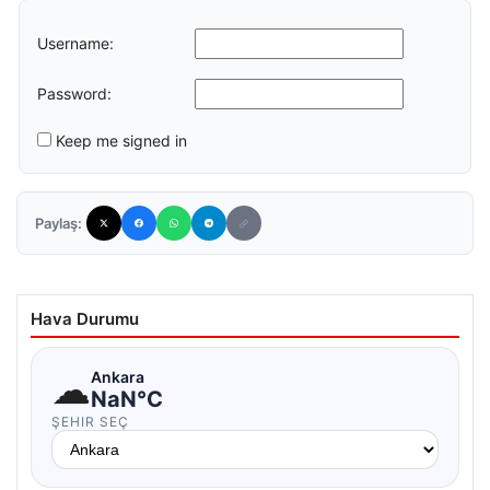
Username:
Password:
Keep me signed in
Paylaş:
Hava Durumu
☁
Ankara
NaN°C
ŞEHIR SEÇ