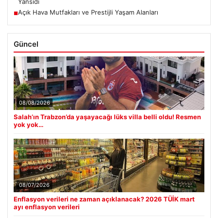
Yansıdı
Açık Hava Mutfakları ve Prestijli Yaşam Alanları
■
Güncel
08/08/2026
Salah’ın Trabzon’da yaşayacağı lüks villa belli oldu! Resmen
yok yok…
08/07/2026
Enflasyon verileri ne zaman açıklanacak? 2026 TÜİK mart
ayı enflasyon verileri