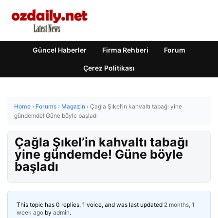
Güncel Haberler
Firma Rehberi
Forum
Çerez Politikası
Home
›
Forums
›
Magazin
›
Çağla Şıkel’in kahvaltı tabağı yine
gündemde! Güne böyle başladı
Çağla Şıkel’in kahvaltı tabağı
yine gündemde! Güne böyle
başladı
This topic has 0 replies, 1 voice, and was last updated
2 months, 1
week ago
by
admin
.