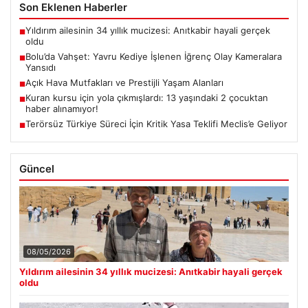
Son Eklenen Haberler
Yıldırım ailesinin 34 yıllık mucizesi: Anıtkabir hayali gerçek
■
oldu
Bolu’da Vahşet: Yavru Kediye İşlenen İğrenç Olay Kameralara
■
Yansıdı
Açık Hava Mutfakları ve Prestijli Yaşam Alanları
■
Kuran kursu için yola çıkmışlardı: 13 yaşındaki 2 çocuktan
■
haber alınamıyor!
Terörsüz Türkiye Süreci İçin Kritik Yasa Teklifi Meclis’e Geliyor
■
Güncel
08/05/2026
Yıldırım ailesinin 34 yıllık mucizesi: Anıtkabir hayali gerçek
oldu