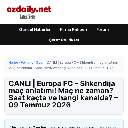
Güncel Haberler
Firma Rehberi
Forum
Çerez Politikası
Home
›
Forums
›
Spor
›
CANLI | Europa FC – Shkendija maç anlatımı!
Maç ne zaman? Saat kaçta ve hangi kanalda? – 09 Temmuz 2026
CANLI | Europa FC – Shkendija
maç anlatımı! Maç ne zaman?
Saat kaçta ve hangi kanalda? –
09 Temmuz 2026
This topic has 0 replies, 1 voice, and was last updated
1 month ago