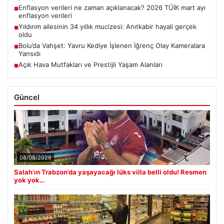
Enflasyon verileri ne zaman açıklanacak? 2026 TÜİK mart ayı
■
enflasyon verileri
Yıldırım ailesinin 34 yıllık mucizesi: Anıtkabir hayali gerçek
■
oldu
Bolu’da Vahşet: Yavru Kediye İşlenen İğrenç Olay Kameralara
■
Yansıdı
Açık Hava Mutfakları ve Prestijli Yaşam Alanları
■
Güncel
08/08/2026
Salah’ın Trabzon’da yaşayacağı lüks villa belli oldu! Resmen
yok yok…