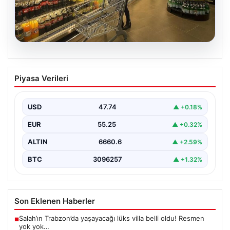
07.08.2026
Enflasyon verileri ne zaman
Piyasa Verileri
açıklanacak? 2026 TÜİK mart ayı
enflasyon verileri
USD
47.74
▲ +0.18%
EUR
55.25
▲ +0.32%
ALTIN
6660.6
▲ +2.59%
BTC
3096257
▲ +1.32%
Son Eklenen Haberler
Salah’ın Trabzon’da yaşayacağı lüks villa belli oldu! Resmen
■
yok yok…