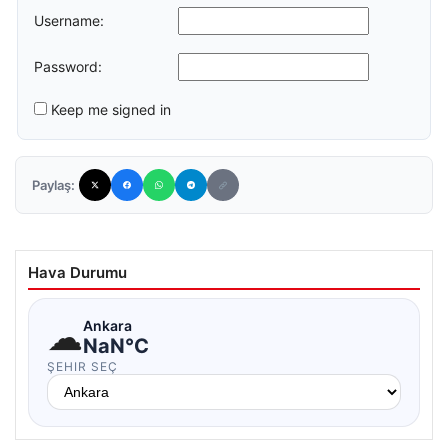
Username:
Password:
Keep me signed in
Paylaş:
Hava Durumu
☁
Ankara
NaN°C
ŞEHIR SEÇ