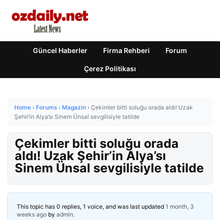
Güncel Haberler
Firma Rehberi
Forum
Çerez Politikası
Home
›
Forums
›
Magazin
›
Çekimler bitti soluğu orada aldı! Uzak
Şehir’in Alya’sı Sinem Ünsal sevgilisiyle tatilde
Çekimler bitti soluğu orada
aldı! Uzak Şehir’in Alya’sı
Sinem Ünsal sevgilisiyle tatilde
This topic has 0 replies, 1 voice, and was last updated
1 month, 3
weeks ago
by
admin
.