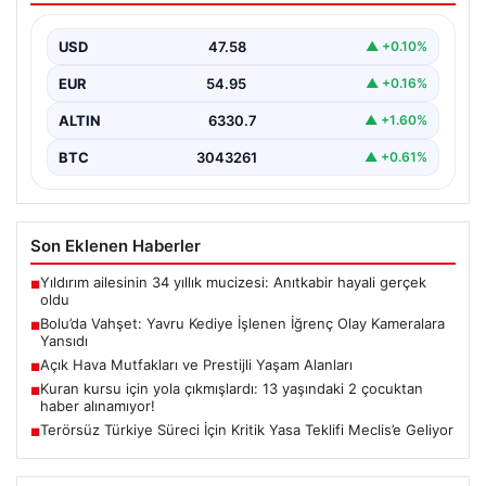
Bolu'nun Beşkavaklar Mahallesi'nde, geçtiğimiz
günlerde meydana gelen korkutucu olay, bölgedeki
USD
47.58
▲ +0.10%
sakinleri derinden sarstı. Elektrikli…
EUR
54.95
▲ +0.16%
ALTIN
6330.7
▲ +1.60%
BTC
3043261
▲ +0.61%
Son Eklenen Haberler
Yıldırım ailesinin 34 yıllık mucizesi: Anıtkabir hayali gerçek
■
oldu
Bolu’da Vahşet: Yavru Kediye İşlenen İğrenç Olay Kameralara
■
Yansıdı
Açık Hava Mutfakları ve Prestijli Yaşam Alanları
■
Kuran kursu için yola çıkmışlardı: 13 yaşındaki 2 çocuktan
■
haber alınamıyor!
Terörsüz Türkiye Süreci İçin Kritik Yasa Teklifi Meclis’e Geliyor
■