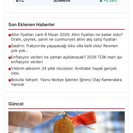
BTC
3096654
▲ +0.39%
Son Eklenen Haberler
Altın fiyatları canlı 8 Nisan 2026: Altın fiyatları ne kadar oldu?
■
Gram, çeyrek, yarım ve cumhuriyet altını alış satış fiyatları
Salah’ın Trabzon’da yaşayacağı lüks villa belli oldu! Resmen
■
yok yok…
Enflasyon verileri ne zaman açıklanacak? 2026 TÜİK mart ayı
■
enflasyon verileri
Yıldırım ailesinin 34 yıllık mucizesi: Anıtkabir hayali gerçek
■
oldu
Bolu’da Vahşet: Yavru Kediye İşlenen İğrenç Olay Kameralara
■
Yansıdı
Güncel