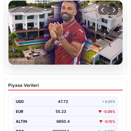
08.08.2026
Salah’ın Trabzon’da yaşayacağı lüks
Piyasa Verileri
villa belli oldu! Resmen yok yok…
USD
47.72
• 0.01%
EUR
55.23
▼ -0.06%
ALTIN
6650.4
▼ -0.15%