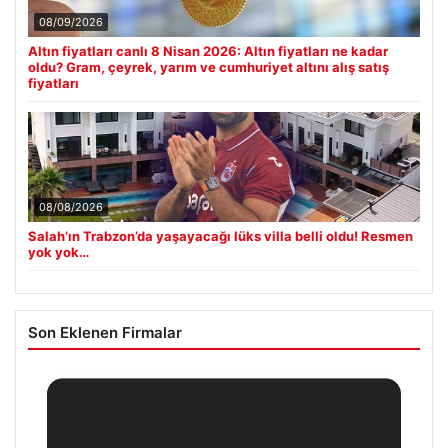
08/09/2026
Altın fiyatları canlı 8 Nisan 2026: Altın fiyatları ne kadar
oldu? Gram, çeyrek, yarım ve cumhuriyet altını alış satış
fiyatları
08/08/2026
Salah’ın Trabzon’da yaşayacağı lüks villa belli oldu! Resmen
yok yok…
Son Eklenen Firmalar