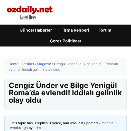
Güncel Haberler
Firma Rehberi
Forum
Çerez Politikası
Home
›
Forums
›
Magazin
›
Cengiz Ünder ve Bilge Yenigül Roma’da
evlendi! İddialı gelinlik olay oldu
Cengiz Ünder ve Bilge Yenigül
Roma’da evlendi! İddialı gelinlik
olay oldu
This topic has 0 replies, 1 voice, and was last updated
2 months, 2
weeks ago
by
admin
.