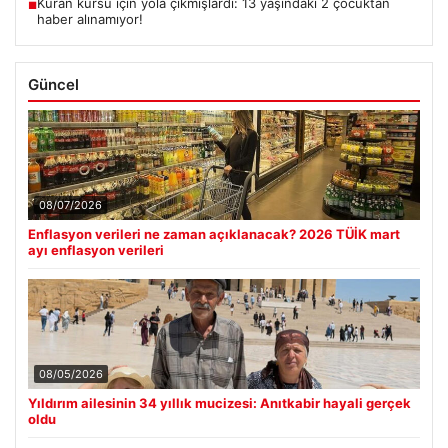
Kuran kursu için yola çıkmışlardı: 13 yaşındaki 2 çocuktan
■
haber alınamıyor!
Güncel
08/07/2026
Enflasyon verileri ne zaman açıklanacak? 2026 TÜİK mart
ayı enflasyon verileri
08/05/2026
Yıldırım ailesinin 34 yıllık mucizesi: Anıtkabir hayali gerçek
oldu