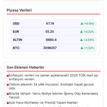
Yıldırım ailesinin 34 yıllık mucizesi:
Piyasa Verileri
Anıtkabir hayali gerçek oldu
Adıyaman’da yaşayan Abuzer Yıldırım (71) ve eşi
Zeynep Yıldırım (59), tam 34 yıl boyunca…
USD
47.74
▲ +0.18%
EUR
55.25
▲ +0.32%
ALTIN
6660.6
▲ +2.59%
BTC
3096257
▲ +1.32%
Son Eklenen Haberler
Enflasyon verileri ne zaman açıklanacak? 2026 TÜİK mart ayı
■
enflasyon verileri
Yıldırım ailesinin 34 yıllık mucizesi: Anıtkabir hayali gerçek
■
oldu
Bolu’da Vahşet: Yavru Kediye İşlenen İğrenç Olay Kameralara
■
Yansıdı
Açık Hava Mutfakları ve Prestijli Yaşam Alanları
■