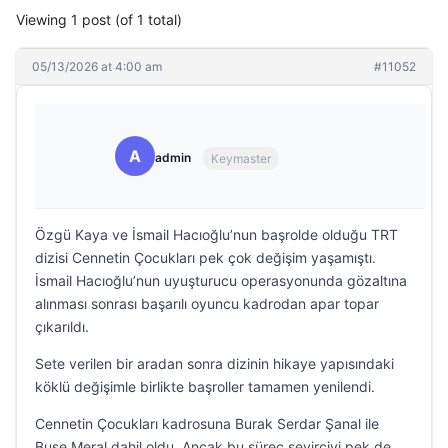
Viewing 1 post (of 1 total)
05/13/2026 at 4:00 am
#11052
A
admin
Keymaster
Özgü Kaya ve İsmail Hacıoğlu’nun başrolde olduğu TRT
dizisi Cennetin Çocukları pek çok değişim yaşamıştı.
İsmail Hacıoğlu’nun uyuşturucu operasyonunda gözaltına
alınması sonrası başarılı oyuncu kadrodan apar topar
çıkarıldı.
Sete verilen bir aradan sonra dizinin hikaye yapısındaki
köklü değişimle birlikte başroller tamamen yenilendi.
Cennetin Çocukları kadrosuna Burak Serdar Şanal ile
Buse Meral dahil oldu. Ancak bu süreç seyirciyi pek de