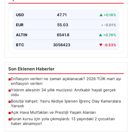
Anıtkabir hayali gerçek oldu
Adıyaman’da yaşayan Abuzer Yıldırım (71) ve eşi
Zeynep Yıldırım (59), tam 34 yıl boyunca…
USD
47.71
▲ +0.16%
EUR
55.03
• -0.01%
ALTIN
6541.8
▲ +0.76%
BTC
3056423
▼ -0.53%
Son Eklenen Haberler
Enflasyon verileri ne zaman açıklanacak? 2026 TÜİK mart ayı
■
enflasyon verileri
Yıldırım ailesinin 34 yıllık mucizesi: Anıtkabir hayali gerçek
■
oldu
Bolu’da Vahşet: Yavru Kediye İşlenen İğrenç Olay Kameralara
■
Yansıdı
Açık Hava Mutfakları ve Prestijli Yaşam Alanları
■
Kuran kursu için yola çıkmışlardı: 13 yaşındaki 2 çocuktan
■
haber alınamıyor!