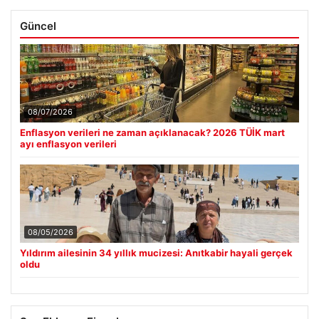
Güncel
08/07/2026
Enflasyon verileri ne zaman açıklanacak? 2026 TÜİK mart
ayı enflasyon verileri
08/05/2026
Yıldırım ailesinin 34 yıllık mucizesi: Anıtkabir hayali gerçek
oldu