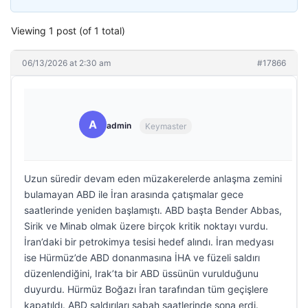
Viewing 1 post (of 1 total)
06/13/2026 at 2:30 am
#17866
A
admin
Keymaster
Uzun süredir devam eden müzakerelerde anlaşma zemini
bulamayan ABD ile İran arasında çatışmalar gece
saatlerinde yeniden başlamıştı. ABD başta Bender Abbas,
Sirik ve Minab olmak üzere birçok kritik noktayı vurdu.
İran’daki bir petrokimya tesisi hedef alındı. İran medyası
ise Hürmüz’de ABD donanmasına İHA ve füzeli saldırı
düzenlendiğini, Irak’ta bir ABD üssünün vurulduğunu
duyurdu. Hürmüz Boğazı İran tarafından tüm geçişlere
kapatıldı. ABD saldırıları sabah saatlerinde sona erdi.