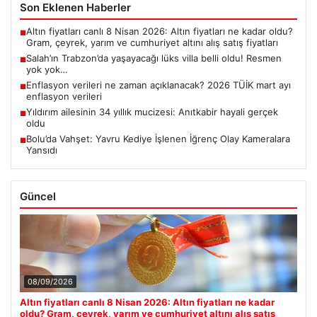
Son Eklenen Haberler
Altın fiyatları canlı 8 Nisan 2026: Altın fiyatları ne kadar oldu?
■
Gram, çeyrek, yarım ve cumhuriyet altını alış satış fiyatları
Salah’ın Trabzon’da yaşayacağı lüks villa belli oldu! Resmen
■
yok yok…
Enflasyon verileri ne zaman açıklanacak? 2026 TÜİK mart ayı
■
enflasyon verileri
Yıldırım ailesinin 34 yıllık mucizesi: Anıtkabir hayali gerçek
■
oldu
Bolu’da Vahşet: Yavru Kediye İşlenen İğrenç Olay Kameralara
■
Yansıdı
Güncel
08/09/2026
Altın fiyatları canlı 8 Nisan 2026: Altın fiyatları ne kadar
oldu? Gram, çeyrek, yarım ve cumhuriyet altını alış satış