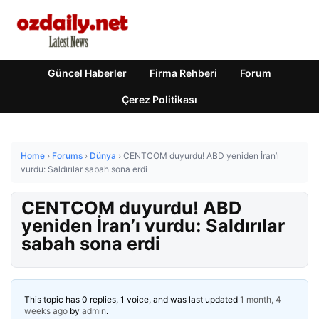
Güncel Haberler
Firma Rehberi
Forum
Çerez Politikası
Home
›
Forums
›
Dünya
›
CENTCOM duyurdu! ABD yeniden İran’ı
vurdu: Saldırılar sabah sona erdi
CENTCOM duyurdu! ABD
yeniden İran’ı vurdu: Saldırılar
sabah sona erdi
This topic has 0 replies, 1 voice, and was last updated
1 month, 4
weeks ago
by
admin
.