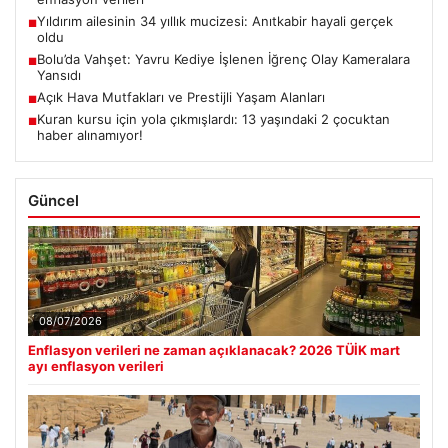
Yıldırım ailesinin 34 yıllık mucizesi: Anıtkabir hayali gerçek
■
oldu
Bolu’da Vahşet: Yavru Kediye İşlenen İğrenç Olay Kameralara
■
Yansıdı
Açık Hava Mutfakları ve Prestijli Yaşam Alanları
■
Kuran kursu için yola çıkmışlardı: 13 yaşındaki 2 çocuktan
■
haber alınamıyor!
Güncel
08/07/2026
Enflasyon verileri ne zaman açıklanacak? 2026 TÜİK mart
ayı enflasyon verileri