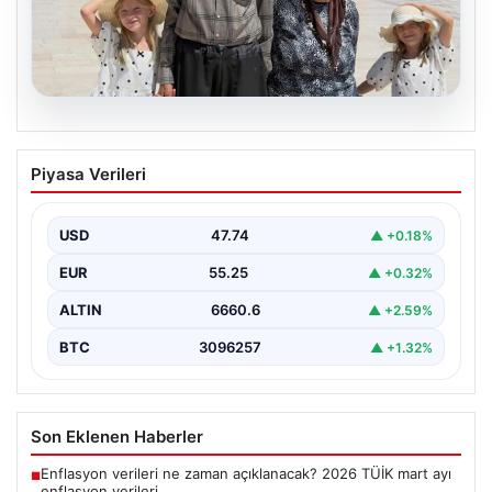
05.08.2026
Yıldırım ailesinin 34 yıllık mucizesi:
Piyasa Verileri
Anıtkabir hayali gerçek oldu
Adıyaman’da yaşayan Abuzer Yıldırım (71) ve eşi
Zeynep Yıldırım (59), tam 34 yıl boyunca…
USD
47.74
▲ +0.18%
EUR
55.25
▲ +0.32%
ALTIN
6660.6
▲ +2.59%
BTC
3096257
▲ +1.32%
Son Eklenen Haberler
Enflasyon verileri ne zaman açıklanacak? 2026 TÜİK mart ayı
■
enflasyon verileri