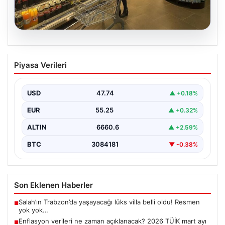
07.08.2026
Enflasyon verileri ne zaman
Piyasa Verileri
açıklanacak? 2026 TÜİK mart ayı
enflasyon verileri
USD
47.74
▲ +0.18%
EUR
55.25
▲ +0.32%
ALTIN
6660.6
▲ +2.59%
BTC
3084181
▼ -0.38%
Son Eklenen Haberler
Salah’ın Trabzon’da yaşayacağı lüks villa belli oldu! Resmen
■
yok yok…
Enflasyon verileri ne zaman açıklanacak? 2026 TÜİK mart ayı
■