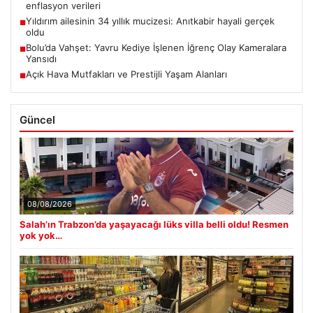
enflasyon verileri
Yıldırım ailesinin 34 yıllık mucizesi: Anıtkabir hayali gerçek
■
oldu
Bolu’da Vahşet: Yavru Kediye İşlenen İğrenç Olay Kameralara
■
Yansıdı
Açık Hava Mutfakları ve Prestijli Yaşam Alanları
■
Güncel
08/08/2026
Salah’ın Trabzon’da yaşayacağı lüks villa belli oldu! Resmen
yok yok…