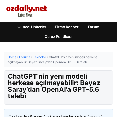
Güncel Haberler
Firma Rehberi
Forum
Çerez Politikası
Home
›
Forums
›
Teknoloji
›
ChatGPT’nin yeni modeli herkese
açılmayabilir: Beyaz Saray’dan OpenAI’a GPT-5.6 talebi
ChatGPT’nin yeni modeli
herkese açılmayabilir: Beyaz
Saray’dan OpenAI’a GPT-5.6
talebi
This topic has 0 replies, 1 voice, and was last updated
1 month, 1