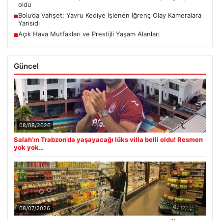
oldu
Bolu’da Vahşet: Yavru Kediye İşlenen İğrenç Olay Kameralara
■
Yansıdı
Açık Hava Mutfakları ve Prestijli Yaşam Alanları
■
Güncel
08/08/2026
Salah’ın Trabzon’da yaşayacağı lüks villa belli oldu! Resmen
yok yok…
08/07/2026