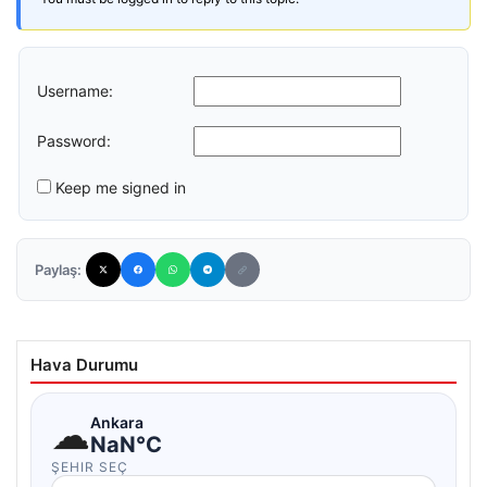
Username:
Password:
Keep me signed in
Paylaş:
Hava Durumu
☁
Ankara
NaN°C
ŞEHIR SEÇ