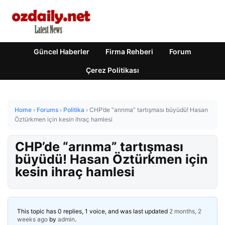
Güncel Haberler
Firma Rehberi
Forum
Çerez Politikası
Home
›
Forums
›
Politika
›
CHP’de “arınma” tartışması büyüdü! Hasan
Öztürkmen için kesin ihraç hamlesi
CHP’de “arınma” tartışması
büyüdü! Hasan Öztürkmen için
kesin ihraç hamlesi
This topic has 0 replies, 1 voice, and was last updated
2 months, 2
weeks ago
by
admin
.