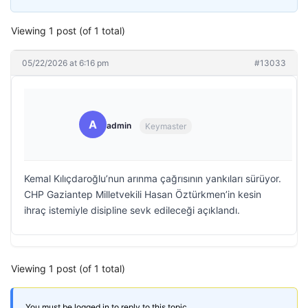
Viewing 1 post (of 1 total)
05/22/2026 at 6:16 pm
#13033
A
admin
Keymaster
Kemal Kılıçdaroğlu’nun arınma çağrısının yankıları sürüyor.
CHP Gaziantep Milletvekili Hasan Öztürkmen’in kesin
ihraç istemiyle disipline sevk edileceği açıklandı.
Viewing 1 post (of 1 total)
You must be logged in to reply to this topic.