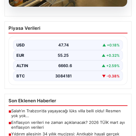
07.08.2026
Enflasyon verileri ne zaman
Piyasa Verileri
açıklanacak? 2026 TÜİK mart ayı
enflasyon verileri
USD
47.74
▲ +0.18%
EUR
55.25
▲ +0.32%
ALTIN
6660.6
▲ +2.59%
BTC
3084181
▼ -0.38%
Son Eklenen Haberler
Salah’ın Trabzon’da yaşayacağı lüks villa belli oldu! Resmen
■
yok yok…
Enflasyon verileri ne zaman açıklanacak? 2026 TÜİK mart ayı
■
enflasyon verileri
Yıldırım ailesinin 34 yıllık mucizesi: Anıtkabir hayali gerçek
■