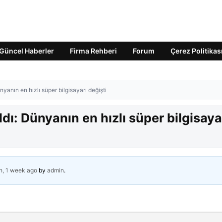
Güncel Haberler
Firma Rehberi
Forum
Çerez Politikas
ünyanın en hızlı süper bilgisayarı değişti
aldı: Dünyanın en hızlı süper bilgisaya
h, 1 week ago
by
admin
.