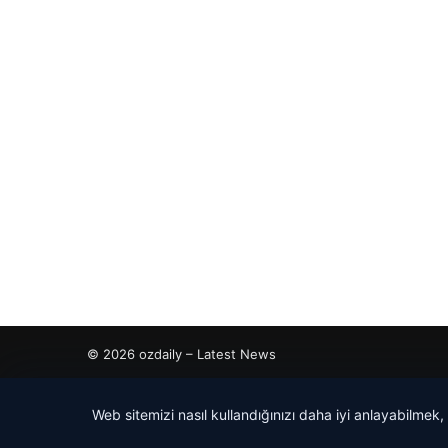
© 2026 ozdaily – Latest News
tcio
Web sitemizi nasıl kullandığınızı daha iyi anlayabilmek,