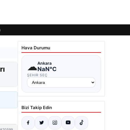
ı
Hava Durumu
☁
Ankara
rı
NaN°C
ŞEHIR SEÇ
Bizi Takip Edin
#20599