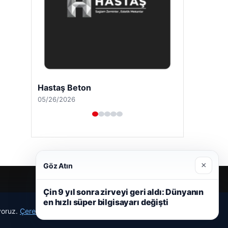
Hastaş Beton
05/26/2026
×
Göz Atın
Çin 9 yıl sonra zirveyi geri aldı: Dünyanın
en hızlı süper bilgisayarı değişti
ıyoruz.
Çerez Politikamız
Reddet
Kabul Et