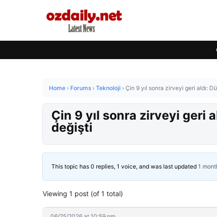
Home
›
Forums
›
Teknoloji
›
Çin 9 yıl sonra zirveyi geri aldı: D
Çin 9 yıl sonra zirveyi geri 
değişti
This topic has 0 replies, 1 voice, and was last updated
1 mont
Viewing 1 post (of 1 total)
06/25/2026 at 10:59 pm