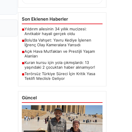
Son Eklenen Haberler
Yıldırım ailesinin 34 yıllık mucizesi:
■
Anıtkabir hayali gerçek oldu
Bolu’da Vahşet: Yavru Kediye İşlenen
■
İğrenç Olay Kameralara Yansıdı
Açık Hava Mutfakları ve Prestijli Yaşam
■
Alanları
Kuran kursu için yola çıkmışlardı: 13
■
yaşındaki 2 çocuktan haber alınamıyor!
Terörsüz Türkiye Süreci İçin Kritik Yasa
■
Teklifi Meclis’e Geliyor
Güncel