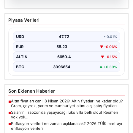
08.08.2026
Salah’ın Trabzon’da yaşayacağı lüks
Piyasa Verileri
villa belli oldu! Resmen yok yok…
USD
47.72
• 0.01%
EUR
55.23
▼ -0.06%
ALTIN
6650.4
▼ -0.15%
BTC
3096654
▲ +0.39%
Son Eklenen Haberler
Altın fiyatları canlı 8 Nisan 2026: Altın fiyatları ne kadar oldu?
■
Gram, çeyrek, yarım ve cumhuriyet altını alış satış fiyatları
Salah’ın Trabzon’da yaşayacağı lüks villa belli oldu! Resmen
■
yok yok…
Enflasyon verileri ne zaman açıklanacak? 2026 TÜİK mart ayı
■
enflasyon verileri