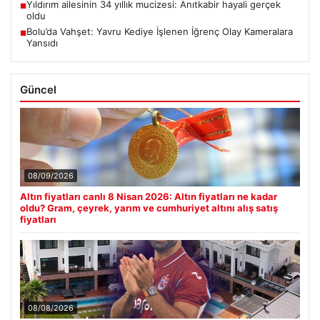
Yıldırım ailesinin 34 yıllık mucizesi: Anıtkabir hayali gerçek
■
oldu
Bolu’da Vahşet: Yavru Kediye İşlenen İğrenç Olay Kameralara
■
Yansıdı
Güncel
08/09/2026
Altın fiyatları canlı 8 Nisan 2026: Altın fiyatları ne kadar
oldu? Gram, çeyrek, yarım ve cumhuriyet altını alış satış
fiyatları
08/08/2026