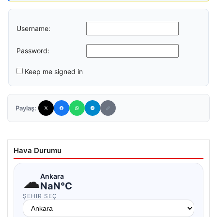
Username:
Password:
Keep me signed in
Paylaş:
Hava Durumu
☁
Ankara
NaN°C
ŞEHIR SEÇ