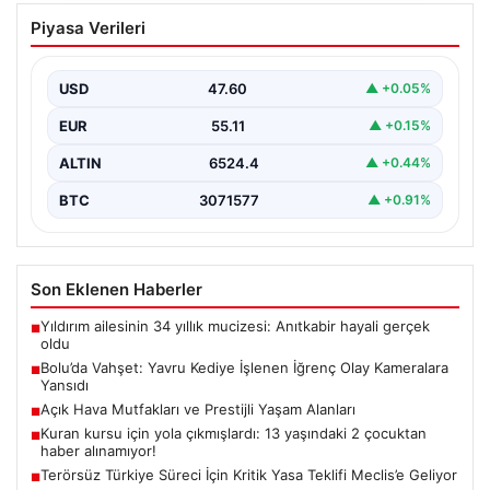
Bolu’da Vahşet: Yavru Kediye İşlenen
Piyasa Verileri
İğrenç Olay Kameralara Yansıdı
Bolu'nun Beşkavaklar Mahallesi'nde, geçtiğimiz
günlerde meydana gelen korkutucu olay, bölgedeki
USD
47.60
▲ +0.05%
sakinleri derinden sarstı. Elektrikli…
EUR
55.11
▲ +0.15%
ALTIN
6524.4
▲ +0.44%
BTC
3071577
▲ +0.91%
Son Eklenen Haberler
Yıldırım ailesinin 34 yıllık mucizesi: Anıtkabir hayali gerçek
■
oldu
Bolu’da Vahşet: Yavru Kediye İşlenen İğrenç Olay Kameralara
■
Yansıdı
Açık Hava Mutfakları ve Prestijli Yaşam Alanları
■
Kuran kursu için yola çıkmışlardı: 13 yaşındaki 2 çocuktan
■
haber alınamıyor!
Terörsüz Türkiye Süreci İçin Kritik Yasa Teklifi Meclis’e Geliyor
■