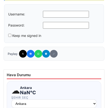
Username:
Password:
Keep me signed in
Paylaş:
Hava Durumu
☁
Ankara
NaN°C
ŞEHIR SEÇ