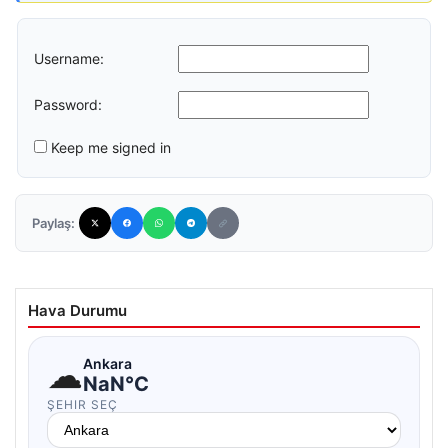
Username:
Password:
Keep me signed in
Paylaş:
Hava Durumu
☁
Ankara
NaN°C
ŞEHIR SEÇ