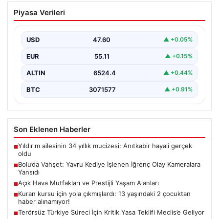
Bolu’da Vahşet: Yavru Kediye İşlenen
Piyasa Verileri
İğrenç Olay Kameralara Yansıdı
Bolu'nun Beşkavaklar Mahallesi'nde, geçtiğimiz
günlerde meydana gelen korkutucu olay, bölgedeki
USD
47.60
▲ +0.05%
sakinleri derinden sarstı. Elektrikli…
EUR
55.11
▲ +0.15%
ALTIN
6524.4
▲ +0.44%
BTC
3071577
▲ +0.91%
Son Eklenen Haberler
Yıldırım ailesinin 34 yıllık mucizesi: Anıtkabir hayali gerçek
■
oldu
Bolu’da Vahşet: Yavru Kediye İşlenen İğrenç Olay Kameralara
■
Yansıdı
Açık Hava Mutfakları ve Prestijli Yaşam Alanları
■
Kuran kursu için yola çıkmışlardı: 13 yaşındaki 2 çocuktan
■
haber alınamıyor!
Terörsüz Türkiye Süreci İçin Kritik Yasa Teklifi Meclis’e Geliyor
■