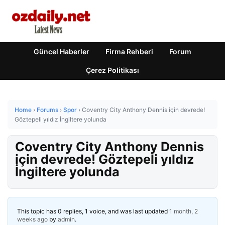
Güncel Haberler
Firma Rehberi
Forum
Çerez Politikası
Home
›
Forums
›
Spor
›
Coventry City Anthony Dennis için devrede!
Göztepeli yıldız İngiltere yolunda
Coventry City Anthony Dennis
için devrede! Göztepeli yıldız
İngiltere yolunda
This topic has 0 replies, 1 voice, and was last updated
1 month, 2
weeks ago
by
admin
.