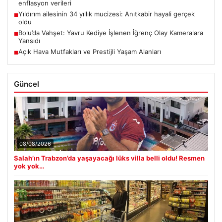
enflasyon verileri
Yıldırım ailesinin 34 yıllık mucizesi: Anıtkabir hayali gerçek
■
oldu
Bolu’da Vahşet: Yavru Kediye İşlenen İğrenç Olay Kameralara
■
Yansıdı
Açık Hava Mutfakları ve Prestijli Yaşam Alanları
■
Güncel
08/08/2026
Salah’ın Trabzon’da yaşayacağı lüks villa belli oldu! Resmen
yok yok…