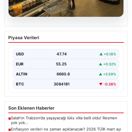
07.08.2026
Enflasyon verileri ne zaman
Piyasa Verileri
açıklanacak? 2026 TÜİK mart ayı
enflasyon verileri
USD
47.74
▲ +0.18%
EUR
55.25
▲ +0.32%
ALTIN
6660.6
▲ +2.59%
BTC
3084181
▼ -0.38%
Son Eklenen Haberler
Salah’ın Trabzon’da yaşayacağı lüks villa belli oldu! Resmen
■
yok yok…
Enflasyon verileri ne zaman açıklanacak? 2026 TÜİK mart ayı
■