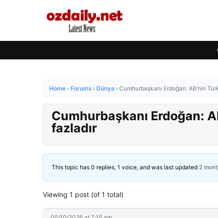
Home
›
Forums
›
Dünya
›
Cumhurbaşkanı Erdoğan: AB’nin Türk
Cumhurbaşkanı Erdoğan: AB
fazladır
This topic has 0 replies, 1 voice, and was last updated
2 mont
Viewing 1 post (of 1 total)
05/10/2026 at 7:15 am