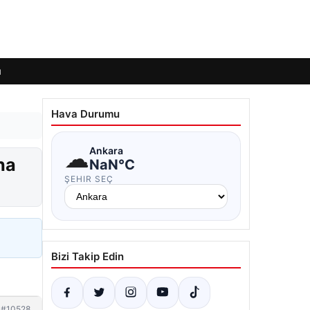
ı
Hava Durumu
☁
Ankara
ha
NaN°C
ŞEHIR SEÇ
Bizi Takip Edin
#10528