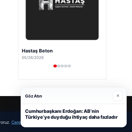
Hastaş Beton
05/26/2026
×
Göz Atın
Cumhurbaşkanı Erdoğan: AB’nin
Türkiye’ye duyduğu ihtiyaç daha fazladır
ıyoruz.
Çerez Politikamız
Reddet
Kabul Et