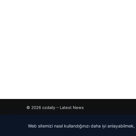
© 2026 ozdaily – Latest News
cio
Web sitemizi nasıl kullandığınızı daha iyi anlayabilmek,