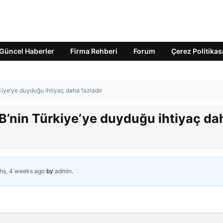
Güncel Haberler
Firma Rehberi
Forum
Çerez Politikas
iye’ye duyduğu ihtiyaç daha fazladır
’nin Türkiye’ye duyduğu ihtiyaç da
hs, 4 weeks ago
by
admin
.