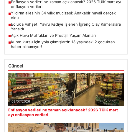
Enflasyon verileri ne zaman açıklanacak? 2026 TÜİK mart ayı
■
enflasyon verileri
Yıldırım ailesinin 34 yıllık mucizesi: Anıtkabir hayali gerçek
■
oldu
Bolu’da Vahşet: Yavru Kediye İşlenen İğrenç Olay Kameralara
■
Yansıdı
Açık Hava Mutfakları ve Prestijli Yaşam Alanları
■
Kuran kursu için yola çıkmışlardı: 13 yaşındaki 2 çocuktan
■
haber alınamıyor!
Güncel
08/07/2026
Enflasyon verileri ne zaman açıklanacak? 2026 TÜİK mart
ayı enflasyon verileri