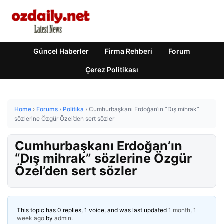
Güncel Haberler
Firma Rehberi
Forum
Çerez Politikası
Home
›
Forums
›
Politika
›
Cumhurbaşkanı Erdoğan’ın “Dış mihrak”
sözlerine Özgür Özel’den sert sözler
Cumhurbaşkanı Erdoğan’ın
“Dış mihrak” sözlerine Özgür
Özel’den sert sözler
This topic has 0 replies, 1 voice, and was last updated
1 month, 1
week ago
by
admin
.