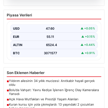
04.08.2026
Bolu’da Vahşet: Yavru Kediye İşlenen
Piyasa Verileri
İğrenç Olay Kameralara Yansıdı
Bolu'nun Beşkavaklar Mahallesi'nde, geçtiğimiz
günlerde meydana gelen korkutucu olay, bölgedeki
USD
47.60
▲ +0.05%
sakinleri derinden sarstı. Elektrikli…
EUR
55.11
▲ +0.15%
ALTIN
6524.4
▲ +0.44%
BTC
3071577
▲ +0.91%
Son Eklenen Haberler
Yıldırım ailesinin 34 yıllık mucizesi: Anıtkabir hayali gerçek
■
oldu
Bolu’da Vahşet: Yavru Kediye İşlenen İğrenç Olay Kameralara
■
Yansıdı
Açık Hava Mutfakları ve Prestijli Yaşam Alanları
■
Kuran kursu için yola çıkmışlardı: 13 yaşındaki 2 çocuktan
■