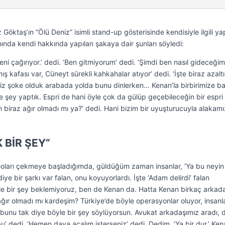
ktaş’ın “Ölü Deniz” isimli stand-up gösterisinde kendisiyle ilgili ya
nında kendi hakkında yapılan şakaya dair şunları söyledi:
eni çağırıyor.’ dedi. ‘Ben gitmiyorum’ dedi. ‘Şimdi ben nasıl gideceğim
ş kafası var, Cüneyt sürekli kahkahalar atıyor’ dedi. ‘İşte biraz azalt
a. Biz şoke olduk arabada yolda bunu dinlerken… Kenan’la birbirimize ba
şey yaptık. Espri de hani öyle çok da gülüp geçebileceğin bir espri 
ah biraz ağır olmadı mı ya?’ dedi. Hani bizim bir uyuşturucuyla alakamı
 BİR ŞEY”
eoları çekmeye başladığımda, güldüğüm zaman insanlar, ‘Ya bu neyin
e bir şarkı var falan, onu koyuyorlardı. İşte ‘Adam delirdi’ falan
le bir şey beklemiyoruz, ben de Kenan da. Hatta Kenan birkaç arkada
ağır olmadı mı kardeşim? Türkiye’de böyle operasyonlar oluyor, insanla
n bunu tak diye böyle bir şey söylüyorsun. Avukat arkadaşımız aradı, 
bu’ dedi. ‘Hemen dava açalım isterseniz’ dedi. Dedim, ‘Ya bir dur.’ Ken