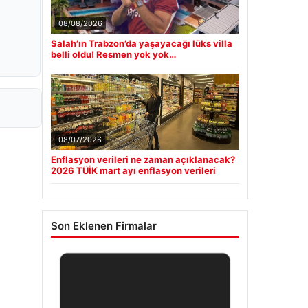
08/08/2026
Salah’ın Trabzon’da yaşayacağı lüks villa
belli oldu! Resmen yok yok…
08/07/2026
Enflasyon verileri ne zaman açıklanacak?
2026 TÜİK mart ayı enflasyon verileri
Son Eklenen Firmalar