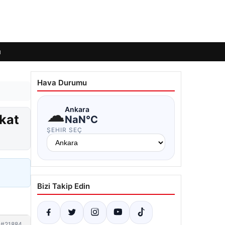
ı
Hava Durumu
☁
Ankara
kat
NaN°C
ŞEHIR SEÇ
Bizi Takip Edin
#21884