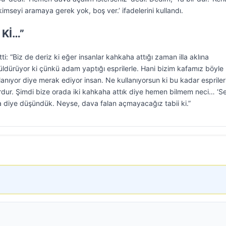
kimseyi aramaya gerek yok, boş ver.’ ifadelerini kullandı.
Kİ…”
i: “Biz de deriz ki eğer insanlar kahkaha attığı zaman illa aklına
ldürüyor ki çünkü adam yaptığı esprilerle. Hani bizim kafamız böyle
anıyor diye merak ediyor insan. Ne kullanıyorsun ki bu kadar espriler
rdur. Şimdi bize orada iki kahkaha attık diye hemen bilmem neci… ‘S
ada diye düşündük. Neyse, dava falan açmayacağız tabii ki.”