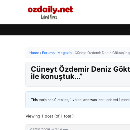
Home
›
Forums
›
Magazin
›
Cüneyt Özdemir Deniz Göktaş’ın ş
Cüneyt Özdemir Deniz Gökta
ile konuştuk…”
This topic has 0 replies, 1 voice, and was last updated
1 mont
Viewing 1 post (of 1 total)
06/30/2026 at 3:14 pm