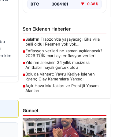
BTC
3084181
▼ -0.38%
Son Eklenen Haberler
Salah’ın Trabzon’da yaşayacağı lüks villa
■
 bu
belli oldu! Resmen yok yok…
i
Enflasyon verileri ne zaman açıklanacak?
■
en kim
2026 TÜİK mart ayı enflasyon verileri
Yıldırım ailesinin 34 yıllık mucizesi:
■
Anıtkabir hayali gerçek oldu
Bolu’da Vahşet: Yavru Kediye İşlenen
■
İğrenç Olay Kameralara Yansıdı
Açık Hava Mutfakları ve Prestijli Yaşam
■
Alanları
Güncel