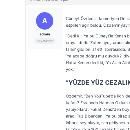
Cüneyt Özdemir, komedyen Deniz Gö
A
esprileri ağır buldu. Özdemir yayı
admin
“Dedi ki, ‘Ya bu Cüneyt’le Kenan b
Keymaster
oraya’ dedi. ‘Zaten uyuşturucu almı
falan’ gibi bir laf etti sonrasınd
‘Ya acaba doğru mu duyduk?’ diye 
Hatta Kenan dedi ki, ‘Ya Allah All
yok.”
“YÜZDE YÜZ CEZALIK
Özdemir, “Ben YouTube’da ilk vid
kafası? Esrarında Harman Oldum diy
yapıyorlardı. Fakat Deniz’den böy
aradı Tuz Biber’den. ‘Ya bu biraz 
ihbarla şey oluyor, sen gidiyorsu
ki: ‘Ya yüzde 100 cezalık bir şey 