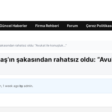
Güncel Haberler
Firma Rehberi
Forum
Çerez Politikas
akasından rahatsız oldu: “Avukat ile konuştuk…”
ş’ın şakasından rahatsız oldu: “Avu
h, 1 week ago
by
admin
.