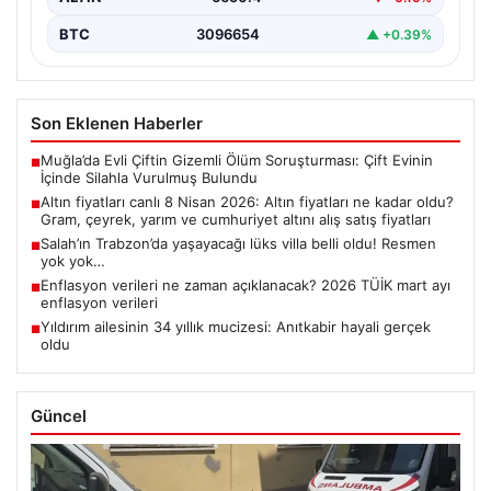
BTC
3096654
▲ +0.39%
Son Eklenen Haberler
Muğla’da Evli Çiftin Gizemli Ölüm Soruşturması: Çift Evinin
■
İçinde Silahla Vurulmuş Bulundu
Altın fiyatları canlı 8 Nisan 2026: Altın fiyatları ne kadar oldu?
■
Gram, çeyrek, yarım ve cumhuriyet altını alış satış fiyatları
Salah’ın Trabzon’da yaşayacağı lüks villa belli oldu! Resmen
■
yok yok…
Enflasyon verileri ne zaman açıklanacak? 2026 TÜİK mart ayı
■
enflasyon verileri
Yıldırım ailesinin 34 yıllık mucizesi: Anıtkabir hayali gerçek
■
oldu
Güncel