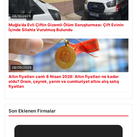
08/10/2026
Muğla’da Evli Çiftin Gizemli Ölüm Soruşturması: Çift Evinin
İçinde Silahla Vurulmuş Bulundu
08/09/2026
Altın fiyatları canlı 8 Nisan 2026: Altın fiyatları ne kadar
oldu? Gram, çeyrek, yarım ve cumhuriyet altını alış satış
fiyatları
Son Eklenen Firmalar