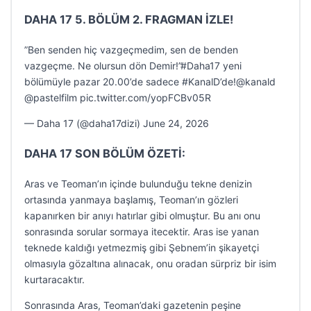
DAHA 17 5. BÖLÜM 2. FRAGMAN İZLE!
”Ben senden hiç vazgeçmedim, sen de benden
vazgeçme. Ne olursun dön Demir!”#Daha17 yeni
bölümüyle pazar 20.00’de sadece #KanalD’de!@kanald
@pastelfilm pic.twitter.com/yopFCBv05R
— Daha 17 (@daha17dizi) June 24, 2026
DAHA 17 SON BÖLÜM ÖZETİ:
Aras ve Teoman’ın içinde bulunduğu tekne denizin
ortasında yanmaya başlamış, Teoman’ın gözleri
kapanırken bir anıyı hatırlar gibi olmuştur. Bu anı onu
sonrasında sorular sormaya itecektir. Aras ise yanan
teknede kaldığı yetmezmiş gibi Şebnem’in şikayetçi
olmasıyla gözaltına alınacak, onu oradan sürpriz bir isim
kurtaracaktır.
Sonrasında Aras, Teoman’daki gazetenin peşine