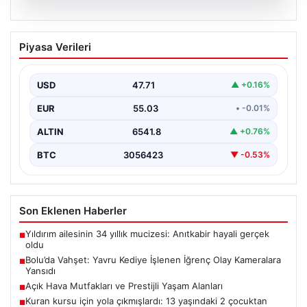
04.08.2026
Bolu’da Vahşet: Yavru Kediye İşlenen
Piyasa Verileri
İğrenç Olay Kameralara Yansıdı
Bolu'nun Beşkavaklar Mahallesi'nde, geçtiğimiz
günlerde meydana gelen korkutucu olay, bölgedeki
USD
47.71
▲ +0.16%
sakinleri derinden sarstı. Elektrikli…
EUR
55.03
• -0.01%
ALTIN
6541.8
▲ +0.76%
BTC
3056423
▼ -0.53%
Son Eklenen Haberler
Yıldırım ailesinin 34 yıllık mucizesi: Anıtkabir hayali gerçek
■
oldu
Bolu’da Vahşet: Yavru Kediye İşlenen İğrenç Olay Kameralara
■
Yansıdı
Açık Hava Mutfakları ve Prestijli Yaşam Alanları
■
Kuran kursu için yola çıkmışlardı: 13 yaşındaki 2 çocuktan
■