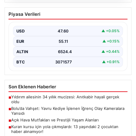
04.08.2026
Bolu’da Vahşet: Yavru Kediye İşlenen
Piyasa Verileri
İğrenç Olay Kameralara Yansıdı
Bolu'nun Beşkavaklar Mahallesi'nde, geçtiğimiz
günlerde meydana gelen korkutucu olay, bölgedeki
USD
47.60
▲ +0.05%
sakinleri derinden sarstı. Elektrikli…
EUR
55.11
▲ +0.15%
ALTIN
6524.4
▲ +0.44%
BTC
3071577
▲ +0.91%
Son Eklenen Haberler
Yıldırım ailesinin 34 yıllık mucizesi: Anıtkabir hayali gerçek
■
oldu
Bolu’da Vahşet: Yavru Kediye İşlenen İğrenç Olay Kameralara
■
Yansıdı
Açık Hava Mutfakları ve Prestijli Yaşam Alanları
■
Kuran kursu için yola çıkmışlardı: 13 yaşındaki 2 çocuktan
■
haber alınamıyor!