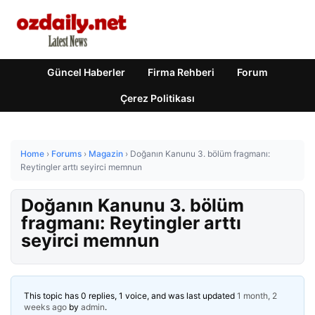
Güncel Haberler
Firma Rehberi
Forum
Çerez Politikası
Home
›
Forums
›
Magazin
›
Doğanın Kanunu 3. bölüm fragmanı:
Reytingler arttı seyirci memnun
Doğanın Kanunu 3. bölüm
fragmanı: Reytingler arttı
seyirci memnun
This topic has 0 replies, 1 voice, and was last updated
1 month, 2
weeks ago
by
admin
.