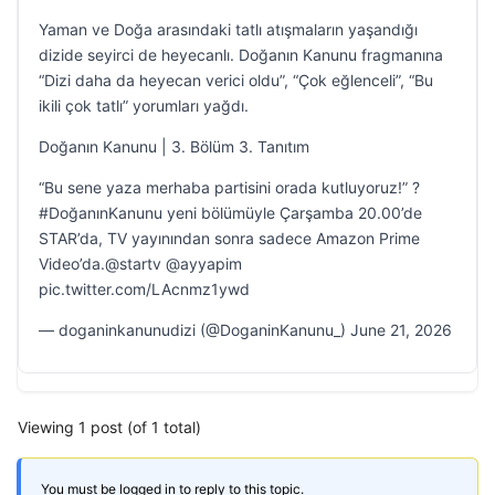
Yaman ve Doğa arasındaki tatlı atışmaların yaşandığı
dizide seyirci de heyecanlı. Doğanın Kanunu fragmanına
“Dizi daha da heyecan verici oldu”, “Çok eğlenceli”, “Bu
ikili çok tatlı” yorumları yağdı.
Doğanın Kanunu | 3. Bölüm 3. Tanıtım
“Bu sene yaza merhaba partisini orada kutluyoruz!” ?
#DoğanınKanunu yeni bölümüyle Çarşamba 20.00’de
STAR’da, TV yayınından sonra sadece Amazon Prime
Video’da.@startv @ayyapim
pic.twitter.com/LAcnmz1ywd
— doganinkanunudizi (@DoganinKanunu_) June 21, 2026
Viewing 1 post (of 1 total)
You must be logged in to reply to this topic.