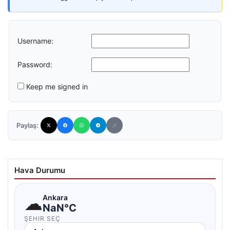
Username:
Password:
Keep me signed in
Paylaş:
Hava Durumu
☁
Ankara
NaN°C
ŞEHIR SEÇ