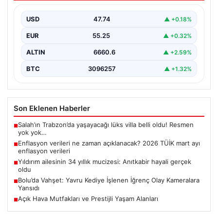
enflasyon verileri
USD
47.74
▲ +0.18%
EUR
55.25
▲ +0.32%
ALTIN
6660.6
▲ +2.59%
BTC
3096257
▲ +1.32%
Son Eklenen Haberler
Salah’ın Trabzon’da yaşayacağı lüks villa belli oldu! Resmen
■
yok yok…
Enflasyon verileri ne zaman açıklanacak? 2026 TÜİK mart ayı
■
enflasyon verileri
Yıldırım ailesinin 34 yıllık mucizesi: Anıtkabir hayali gerçek
■
oldu
Bolu’da Vahşet: Yavru Kediye İşlenen İğrenç Olay Kameralara
■
Yansıdı
Açık Hava Mutfakları ve Prestijli Yaşam Alanları
■