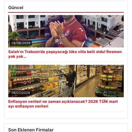
Güncel
08/08/2026
Salah’ın Trabzon’da yaşayacağı lüks villa belli oldu! Resmen
yok yok…
08/07/2026
Enflasyon verileri ne zaman açıklanacak? 2026 TÜİK mart
ayı enflasyon verileri
Son Eklenen Firmalar