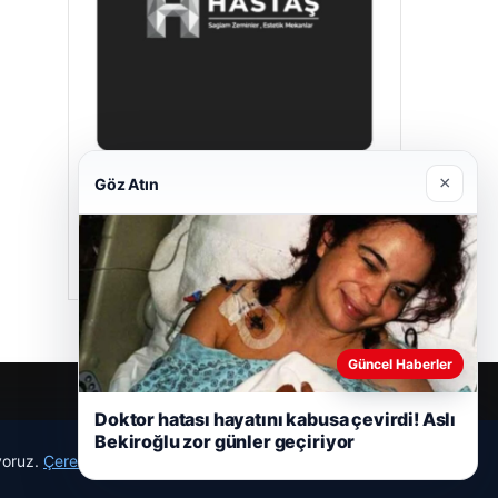
×
Göz Atın
Hastaş Beton
05/26/2026
Güncel Haberler
Doktor hatası hayatını kabusa çevirdi! Aslı
Bekiroğlu zor günler geçiriyor
ıyoruz.
Çerez Politikamız
Reddet
Kabul Et