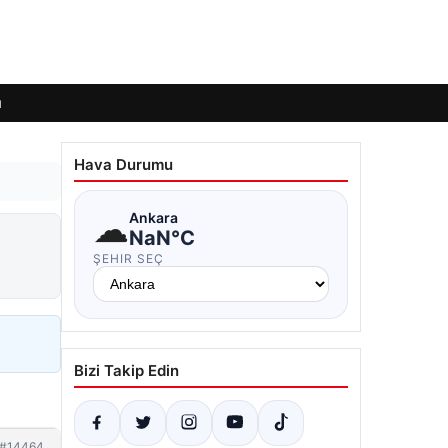
ı
Hava Durumu
☁
Ankara
NaN°C
ŞEHIR SEÇ
Bizi Takip Edin
#14464