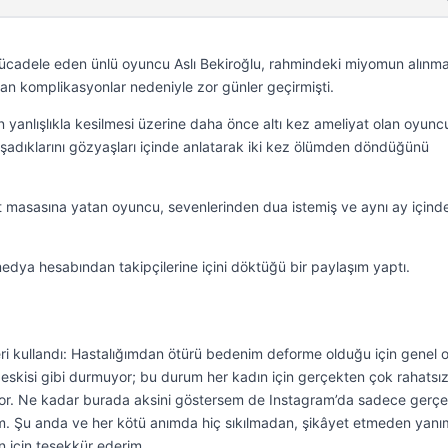
mücadele eden ünlü oyuncu Aslı Bekiroğlu, rahmindeki miyomun alınmas
nan komplikasyonlar nedeniyle zor günler geçirmişti.
yanlışlıkla kesilmesi üzerine daha önce altı kez ameliyat olan oyunc
aşadıklarını gözyaşları içinde anlatarak iki kez ölümden döndüğünü
t masasına yatan oyuncu, sevenlerinden dua istemiş ve aynı ay içind
medya hesabından takipçilerine içini döktüğü bir paylaşım yaptı.
eri kullandı: Hastalığımdan ötürü bedenim deforme olduğu için genel 
skisi gibi durmuyor; bu durum her kadın için gerçekten çok rahatsız
liyor. Ne kadar burada aksini göstersem de Instagram’da sadece gerç
m. Şu anda ve her kötü anımda hiç sıkılmadan, şikâyet etmeden yan
 için teşekkür ederim.