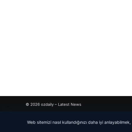
© 2026 ozdaily – Latest News
cio
Web sitemizi nasıl kullandığınızı daha iyi anlayabilmek,