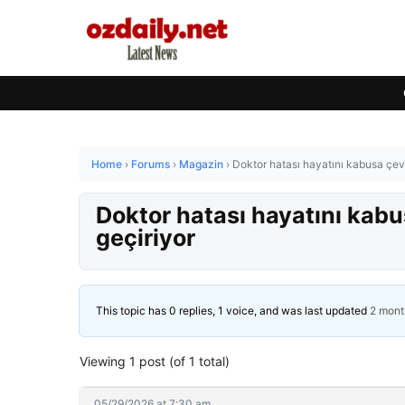
Home
›
Forums
›
Magazin
›
Doktor hatası hayatını kabusa çevir
Doktor hatası hayatını kabus
geçiriyor
This topic has 0 replies, 1 voice, and was last updated
2 mont
Viewing 1 post (of 1 total)
05/29/2026 at 7:30 am