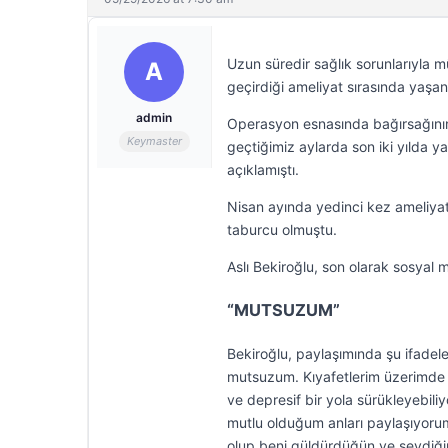
Uzun süredir sağlık sorunlarıyla 
A
geçirdiği ameliyat sırasında yaşa
admin
Operasyon esnasında bağırsağının 
Keymaster
geçtiğimiz aylarda son iki yılda y
açıklamıştı.
Nisan ayında yedinci kez ameliya
taburcu olmuştu.
Aslı Bekiroğlu, son olarak sosyal 
“MUTSUZUM”
Bekiroğlu, paylaşımında şu ifadel
mutsuzum. Kıyafetlerim üzerimde e
ve depresif bir yola sürükleyebi
mutlu olduğum anları paylaşıyoru
olup beni güldürdüğün ve sevdiğin