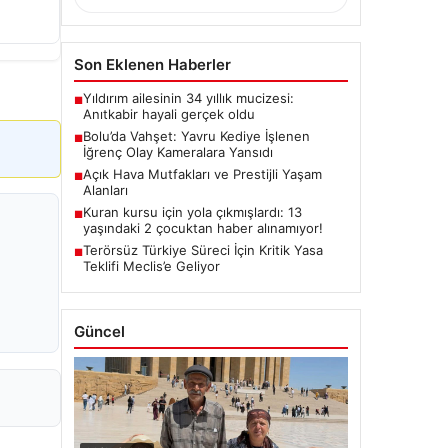
Son Eklenen Haberler
Yıldırım ailesinin 34 yıllık mucizesi:
■
Anıtkabir hayali gerçek oldu
Bolu’da Vahşet: Yavru Kediye İşlenen
■
İğrenç Olay Kameralara Yansıdı
Açık Hava Mutfakları ve Prestijli Yaşam
■
Alanları
Kuran kursu için yola çıkmışlardı: 13
■
yaşındaki 2 çocuktan haber alınamıyor!
Terörsüz Türkiye Süreci İçin Kritik Yasa
■
Teklifi Meclis’e Geliyor
Güncel