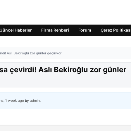
Güncel Haberler
Firma Rehberi
Forum
Çerez Politikas
di! Aslı Bekiroğlu zor günler geçiriyor
a çevirdi! Aslı Bekiroğlu zor günler
hs, 1 week ago
by
admin
.