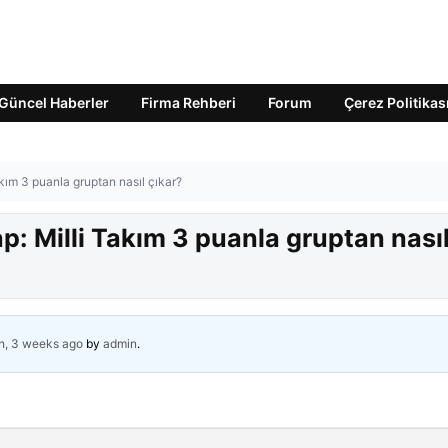
Güncel Haberler
Firma Rehberi
Forum
Çerez Politikas
kım 3 puanla gruptan nasıl çıkar?
: Milli Takım 3 puanla gruptan nası
h, 3 weeks ago
by
admin
.