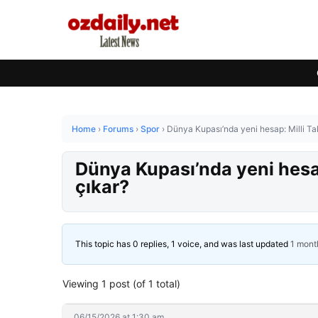
Home
›
Forums
›
Spor
›
Dünya Kupası’nda yeni hesap: Milli Ta
Dünya Kupası’nda yeni hesap
çıkar?
This topic has 0 replies, 1 voice, and was last updated
1 mont
Viewing 1 post (of 1 total)
06/15/2026 at 1:30 am