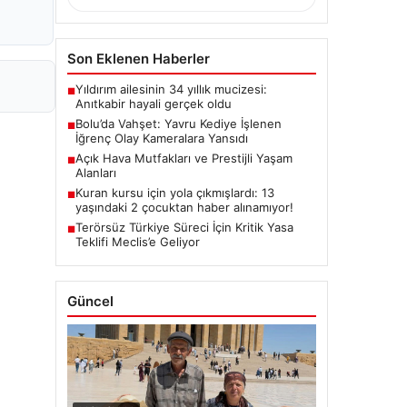
Son Eklenen Haberler
Yıldırım ailesinin 34 yıllık mucizesi:
■
Anıtkabir hayali gerçek oldu
Bolu’da Vahşet: Yavru Kediye İşlenen
■
İğrenç Olay Kameralara Yansıdı
Açık Hava Mutfakları ve Prestijli Yaşam
■
Alanları
Kuran kursu için yola çıkmışlardı: 13
■
yaşındaki 2 çocuktan haber alınamıyor!
Terörsüz Türkiye Süreci İçin Kritik Yasa
■
Teklifi Meclis’e Geliyor
Güncel