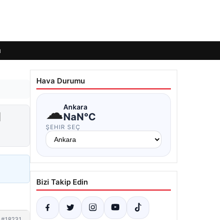
ı
Hava Durumu
☁
Ankara
l
NaN°C
ŞEHIR SEÇ
Bizi Takip Edin
#18231