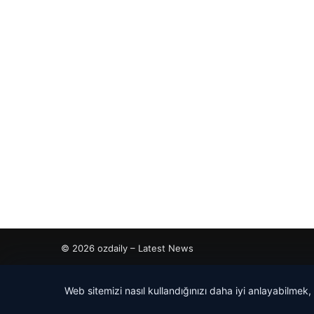
© 2026 ozdaily – Latest News
cio
Web sitemizi nasıl kullandığınızı daha iyi anlayabilmek,