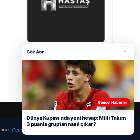
×
Göz Atın
Hastaş Beton
05/26/2026
Güncel Haberler
Dünya Kupası’nda yeni hesap: Milli Takım
3 puanla gruptan nasıl çıkar?
ıyoruz.
Çerez Politikamız
Reddet
Kabul Et