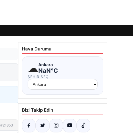
ı
Hava Durumu
☁
Ankara
NaN°C
ŞEHIR SEÇ
Bizi Takip Edin
#21853