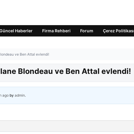
Güncel Haberler
Firma Rehberi
Forum
Çerez Politikas
Blondeau ve Ben Attal evlendi!
ylane Blondeau ve Ben Attal evlendi!
h ago
by
admin
.