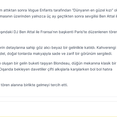
attıktan sonra Vogue Enfants tarafından “Dünyanın en güzel kızı” o
asının üzerinden yalnızca üç ay geçtikten sonra sevgilisi Ben Attal i
şındaki DJ Ben Attal ile Fransa’nın başkenti Paris’te düzenlenen töre
in detaylarına sahip göz alıcı beyaz bir gelinlikle katıldı. Kahverengi
odel, doğal tonlarda makyajıyla sade ve zarif bir görünüm sergiledi.
oluşan bir gelin buketi taşıyan Blondeau, düğün mekanına klasik bir
şarıda bekleyen davetliler çifti alkışlarla karşılarken bol bol hatıra
tören alanına birlikte gelmeyi tercih etti.