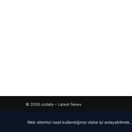
© 2026 ozdaily – Latest News
tcio
Web sitemizi nasıl kullandığınızı daha iyi anlayabilmek,