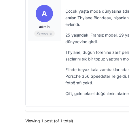
Çocuk yaşta moda dünyasına adım 
A
anılan Thylane Blondeau, nişanlanm
evlendi.
admin
Keymaster
25 yaşındaki Fransız model, 29 ya
dünyaevine girdi.
Thylane, düğün törenine zarif peler
saçlarını şık bir topuz yaptıran m
Elinde beyaz kala zambaklarından 
Porsche 356 Speedster ile geldi. Dı
fotoğrafı çekti.
Çift, geleneksel düğünlerin aksine 
Viewing 1 post (of 1 total)