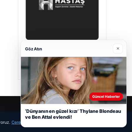
×
Göz Atın
Hastaş Beton
05/26/2026
Güncel Haberler
‘Dünyanın en güzel kızı’ Thylane Blondeau
ve Ben Attal evlendi!
ıyoruz.
Çerez Politikamız
Reddet
Kabul Et