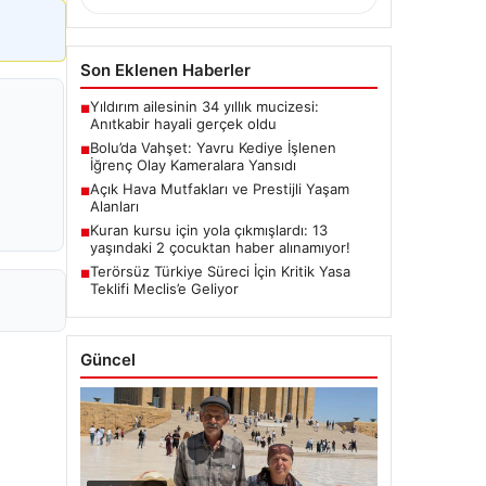
Son Eklenen Haberler
Yıldırım ailesinin 34 yıllık mucizesi:
■
Anıtkabir hayali gerçek oldu
Bolu’da Vahşet: Yavru Kediye İşlenen
■
İğrenç Olay Kameralara Yansıdı
Açık Hava Mutfakları ve Prestijli Yaşam
■
Alanları
Kuran kursu için yola çıkmışlardı: 13
■
yaşındaki 2 çocuktan haber alınamıyor!
Terörsüz Türkiye Süreci İçin Kritik Yasa
■
Teklifi Meclis’e Geliyor
Güncel