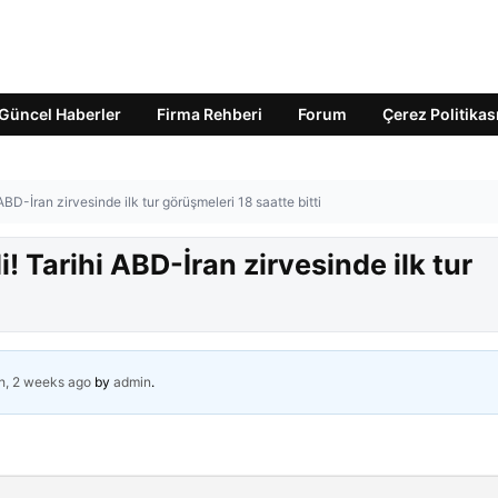
Güncel Haberler
Firma Rehberi
Forum
Çerez Politikas
ABD-İran zirvesinde ilk tur görüşmeleri 18 saatte bitti
! Tarihi ABD-İran zirvesinde ilk tur
h, 2 weeks ago
by
admin
.