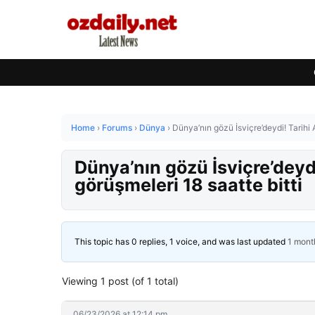
Home
›
Forums
›
Dünya
›
Dünya’nın gözü İsviçre’deydi! Tarihi 
Dünya’nın gözü İsviçre’deydi
görüşmeleri 18 saatte bitti
This topic has 0 replies, 1 voice, and was last updated
1 mont
Viewing 1 post (of 1 total)
06/23/2026 at 12:14 pm