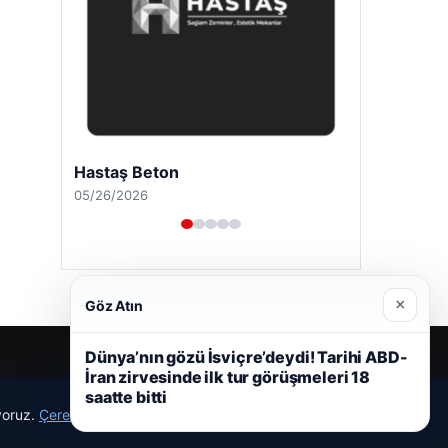
Hastaş Beton
05/26/2026
×
Göz Atın
Dünya’nın gözü İsviçre’deydi! Tarihi ABD-
İran zirvesinde ilk tur görüşmeleri 18
saatte bitti
ıyoruz.
Çerez Politikamız
Reddet
Kabul Et