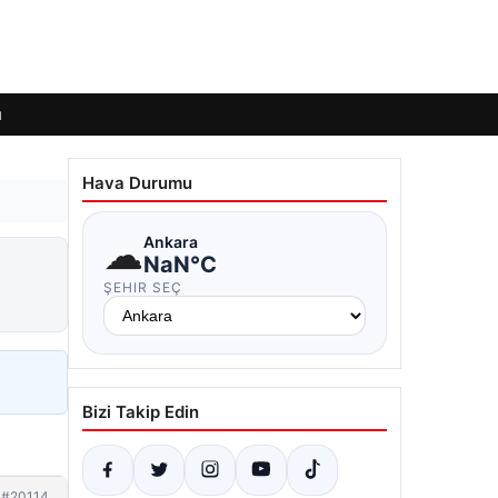
ı
Hava Durumu
☁
Ankara
NaN°C
ŞEHIR SEÇ
Bizi Takip Edin
#20114