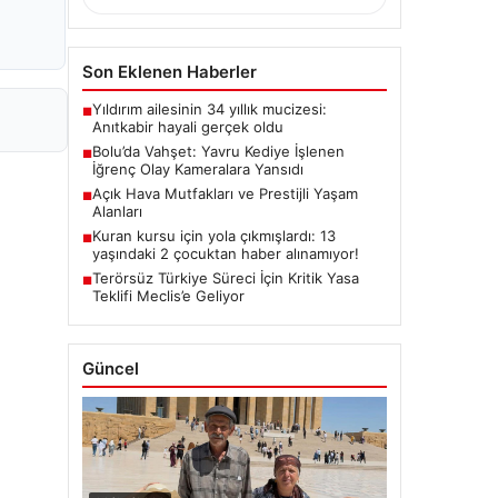
Son Eklenen Haberler
Yıldırım ailesinin 34 yıllık mucizesi:
■
Anıtkabir hayali gerçek oldu
Bolu’da Vahşet: Yavru Kediye İşlenen
■
İğrenç Olay Kameralara Yansıdı
Açık Hava Mutfakları ve Prestijli Yaşam
■
Alanları
Kuran kursu için yola çıkmışlardı: 13
■
yaşındaki 2 çocuktan haber alınamıyor!
Terörsüz Türkiye Süreci İçin Kritik Yasa
■
Teklifi Meclis’e Geliyor
Güncel