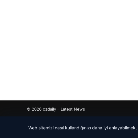
© 2026 ozdaily – Latest News
etcio
Web sitemizi nasıl kullandığınızı daha iyi anlayabilmek,