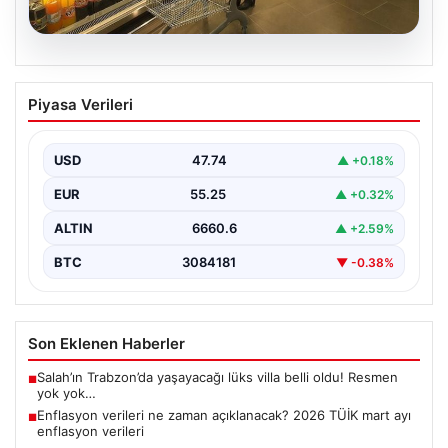
07.08.2026
Enflasyon verileri ne zaman
Piyasa Verileri
açıklanacak? 2026 TÜİK mart ayı
enflasyon verileri
USD
47.74
▲ +0.18%
EUR
55.25
▲ +0.32%
ALTIN
6660.6
▲ +2.59%
BTC
3084181
▼ -0.38%
Son Eklenen Haberler
Salah’ın Trabzon’da yaşayacağı lüks villa belli oldu! Resmen
■
yok yok…
Enflasyon verileri ne zaman açıklanacak? 2026 TÜİK mart ayı
■
enflasyon verileri