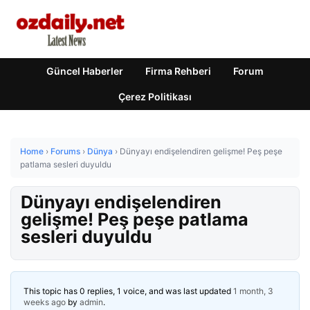
Güncel Haberler
Firma Rehberi
Forum
Çerez Politikası
Home
›
Forums
›
Dünya
›
Dünyayı endişelendiren gelişme! Peş peşe
patlama sesleri duyuldu
Dünyayı endişelendiren
gelişme! Peş peşe patlama
sesleri duyuldu
This topic has 0 replies, 1 voice, and was last updated
1 month, 3
weeks ago
by
admin
.