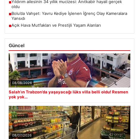
Yıldırım ailesinin 34 yıllık mucizesi: Anıtkabir hayali gerçek
■
oldu
Bolu’da Vahşet: Yavru Kediye İşlenen İğrenç Olay Kameralara
■
Yansıdı
Açık Hava Mutfakları ve Prestijli Yaşam Alanları
■
Güncel
08/08/2026
Salah’ın Trabzon’da yaşayacağı lüks villa belli oldu! Resmen
yok yok…
08/07/2026