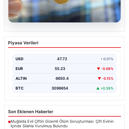
09.08.2026
Altın fiyatları canlı 8 Nisan 2026: Altın
Piyasa Verileri
fiyatları ne kadar oldu? Gram, çeyrek,
yarım ve cumhuriyet altını alış satış
fiyatları
USD
47.72
• 0.01%
EUR
55.23
▼ -0.06%
ALTIN
6650.4
▼ -0.15%
BTC
3096654
▲ +0.39%
Son Eklenen Haberler
Muğla’da Evli Çiftin Gizemli Ölüm Soruşturması: Çift Evinin
■
İçinde Silahla Vurulmuş Bulundu