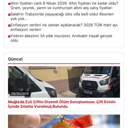
Altın fiyatları canlı 8 Nisan 2026: Altın fiyatları ne kadar oldu?
■
Gram, çeyrek, yarım ve cumhuriyet altını alış satış fiyatları
Salah’ın Trabzon’da yaşayacağı lüks villa belli oldu! Resmen
■
yok yok…
Enflasyon verileri ne zaman açıklanacak? 2026 TÜİK mart ayı
■
enflasyon verileri
Yıldırım ailesinin 34 yıllık mucizesi: Anıtkabir hayali gerçek
■
oldu
Güncel
08/10/2026
Muğla’da Evli Çiftin Gizemli Ölüm Soruşturması: Çift Evinin
İçinde Silahla Vurulmuş Bulundu