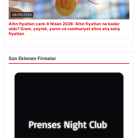
08/09/2026
Altın fiyatları canlı 8 Nisan 2026: Altın fiyatları ne kadar
oldu? Gram, çeyrek, yarım ve cumhuriyet altını alış satış
fiyatları
Son Eklenen Firmalar