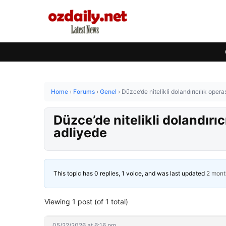
Home
›
Forums
›
Genel
›
Düzce’de nitelikli dolandırıcılık ope
Düzce’de nitelikli dolandır
adliyede
This topic has 0 replies, 1 voice, and was last updated
2 mont
Viewing 1 post (of 1 total)
05/22/2026 at 6:16 pm