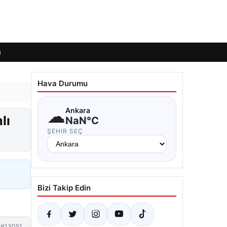
ı
Hava Durumu
☁
Ankara
lı
NaN°C
ŞEHIR SEÇ
Bizi Takip Edin
#13051