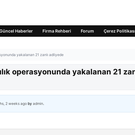
Güncel Haberler
Firma Rehberi
Forum
Çerez Politikas
rasyonunda yakalanan 21 zanlı adliyede
ıcılık operasyonunda yakalanan 21 zan
hs, 2 weeks ago
by
admin
.