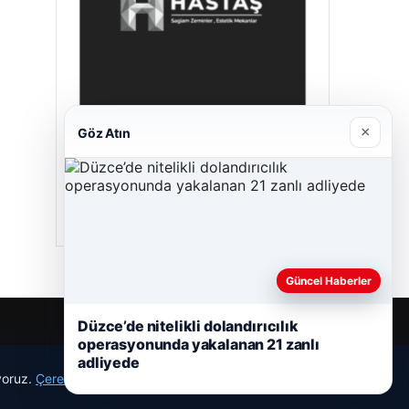
×
Göz Atın
Hastaş Beton
05/26/2026
Güncel Haberler
Düzce’de nitelikli dolandırıcılık
operasyonunda yakalanan 21 zanlı
adliyede
ıyoruz.
Çerez Politikamız
Reddet
Kabul Et