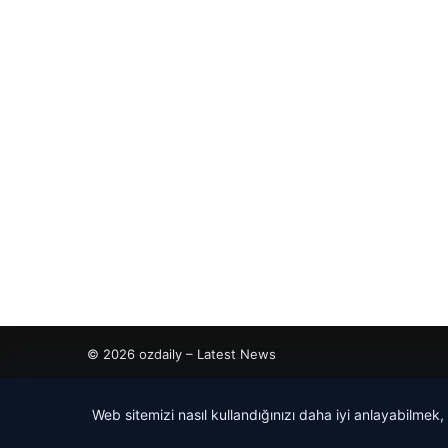
© 2026 ozdaily – Latest News
tcio
Web sitemizi nasıl kullandığınızı daha iyi anlayabilmek,