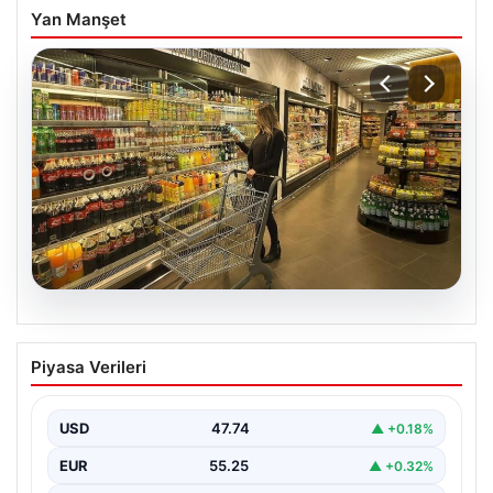
Yan Manşet
07.08.2026
Enflasyon verileri ne zaman
Piyasa Verileri
açıklanacak? 2026 TÜİK mart ayı
enflasyon verileri
USD
47.74
▲ +0.18%
EUR
55.25
▲ +0.32%