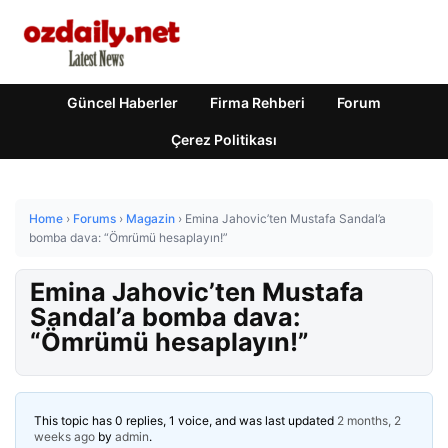
Güncel Haberler
Firma Rehberi
Forum
Çerez Politikası
Home
›
Forums
›
Magazin
›
Emina Jahovic’ten Mustafa Sandal’a
bomba dava: “Ömrümü hesaplayın!”
Emina Jahovic’ten Mustafa
Sandal’a bomba dava:
“Ömrümü hesaplayın!”
This topic has 0 replies, 1 voice, and was last updated
2 months, 2
weeks ago
by
admin
.