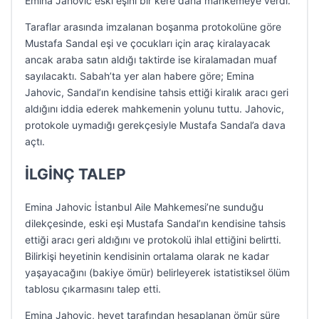
Emina Jahovic eski eşini bir kere daha mahkemeye verdi.
Taraflar arasında imzalanan boşanma protokolüne göre
Mustafa Sandal eşi ve çocukları için araç kiralayacak
ancak araba satın aldığı taktirde ise kiralamadan muaf
sayılacaktı. Sabah’ta yer alan habere göre; Emina
Jahovic, Sandal’ın kendisine tahsis ettiği kiralık aracı geri
aldığını iddia ederek mahkemenin yolunu tuttu. Jahovic,
protokole uymadığı gerekçesiyle Mustafa Sandal’a dava
açtı.
İLGİNÇ TALEP
Emina Jahovic İstanbul Aile Mahkemesi’ne sunduğu
dilekçesinde, eski eşi Mustafa Sandal’ın kendisine tahsis
ettiği aracı geri aldığını ve protokolü ihlal ettiğini belirtti.
Bilirkişi heyetinin kendisinin ortalama olarak ne kadar
yaşayacağını (bakiye ömür) belirleyerek istatistiksel ölüm
tablosu çıkarmasını talep etti.
Emina Jahovic, heyet tarafından hesaplanan ömür süre