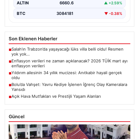
ALTIN
6660.6
▲ +2.59%
BTC
3084181
▼ -0.38%
Son Eklenen Haberler
Salah’ın Trabzon’da yaşayacağı lüks villa belli oldu! Resmen
■
yok yok…
Enflasyon verileri ne zaman açıklanacak? 2026 TÜİK mart ayı
■
enflasyon verileri
Yıldırım ailesinin 34 yıllık mucizesi: Anıtkabir hayali gerçek
■
oldu
Bolu’da Vahşet: Yavru Kediye İşlenen İğrenç Olay Kameralara
■
Yansıdı
Açık Hava Mutfakları ve Prestijli Yaşam Alanları
■
Güncel