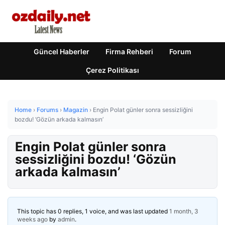
Güncel Haberler
Firma Rehberi
Forum
Çerez Politikası
Home
›
Forums
›
Magazin
›
Engin Polat günler sonra sessizliğini
bozdu! ‘Gözün arkada kalmasın’
Engin Polat günler sonra
sessizliğini bozdu! ‘Gözün
arkada kalmasın’
This topic has 0 replies, 1 voice, and was last updated
1 month, 3
weeks ago
by
admin
.