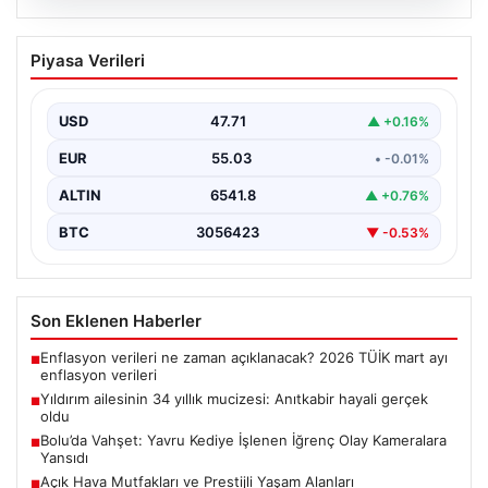
05.08.2026
Yıldırım ailesinin 34 yıllık mucizesi:
Piyasa Verileri
Anıtkabir hayali gerçek oldu
Adıyaman’da yaşayan Abuzer Yıldırım (71) ve eşi
Zeynep Yıldırım (59), tam 34 yıl boyunca…
USD
47.71
▲ +0.16%
EUR
55.03
• -0.01%
ALTIN
6541.8
▲ +0.76%
BTC
3056423
▼ -0.53%
Son Eklenen Haberler
Enflasyon verileri ne zaman açıklanacak? 2026 TÜİK mart ayı
■
enflasyon verileri
Yıldırım ailesinin 34 yıllık mucizesi: Anıtkabir hayali gerçek
■
oldu
Bolu’da Vahşet: Yavru Kediye İşlenen İğrenç Olay Kameralara
■
Yansıdı
Açık Hava Mutfakları ve Prestijli Yaşam Alanları
■