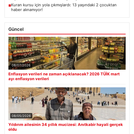
Kuran kursu için yola çıkmışlardı: 13 yaşındaki 2 çocuktan
■
haber alınamıyor!
Güncel
08/07/2026
Enflasyon verileri ne zaman açıklanacak? 2026 TÜİK mart
ayı enflasyon verileri
08/05/2026
Yıldırım ailesinin 34 yıllık mucizesi: Anıtkabir hayali gerçek
oldu