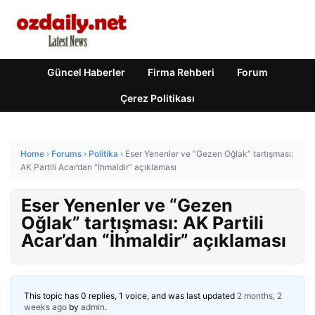
Güncel Haberler
Firma Rehberi
Forum
Çerez Politikası
Home
›
Forums
›
Politika
›
Eser Yenenler ve “Gezen Oğlak” tartışması:
AK Partili Acar’dan “İhmaldir” açıklaması
Eser Yenenler ve “Gezen
Oğlak” tartışması: AK Partili
Acar’dan “İhmaldir” açıklaması
This topic has 0 replies, 1 voice, and was last updated
2 months, 2
weeks ago
by
admin
.