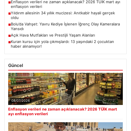
Enflasyon verileri ne zaman açıklanacak? 2026 TÜİK mart ayı
■
enflasyon verileri
Yıldırım ailesinin 34 yıllık mucizesi: Anıtkabir hayali gerçek
■
oldu
Bolu’da Vahşet: Yavru Kediye İşlenen İğrenç Olay Kameralara
■
Yansıdı
Açık Hava Mutfakları ve Prestijli Yaşam Alanları
■
Kuran kursu için yola çıkmışlardı: 13 yaşındaki 2 çocuktan
■
haber alınamıyor!
Güncel
08/07/2026
Enflasyon verileri ne zaman açıklanacak? 2026 TÜİK mart
ayı enflasyon verileri