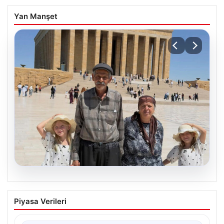
Yan Manşet
05.08.2026
Yıldırım ailesinin 34 yıllık mucizesi:
Piyasa Verileri
Anıtkabir hayali gerçek oldu
Adıyaman’da yaşayan Abuzer Yıldırım (71) ve eşi