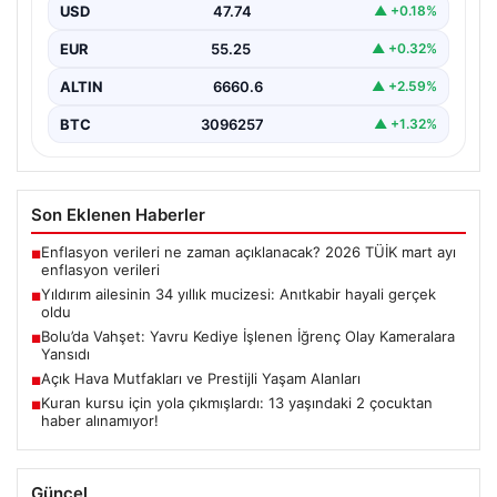
Zeynep Yıldırım (59), tam 34 yıl boyunca…
USD
47.74
▲ +0.18%
EUR
55.25
▲ +0.32%
ALTIN
6660.6
▲ +2.59%
BTC
3096257
▲ +1.32%
Son Eklenen Haberler
Enflasyon verileri ne zaman açıklanacak? 2026 TÜİK mart ayı
■
enflasyon verileri
Yıldırım ailesinin 34 yıllık mucizesi: Anıtkabir hayali gerçek
■
oldu
Bolu’da Vahşet: Yavru Kediye İşlenen İğrenç Olay Kameralara
■
Yansıdı
Açık Hava Mutfakları ve Prestijli Yaşam Alanları
■
Kuran kursu için yola çıkmışlardı: 13 yaşındaki 2 çocuktan
■
haber alınamıyor!
Güncel