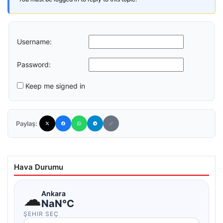
Username:
Password:
Keep me signed in
Paylaş:
Hava Durumu
☁
Ankara
NaN°C
ŞEHIR SEÇ