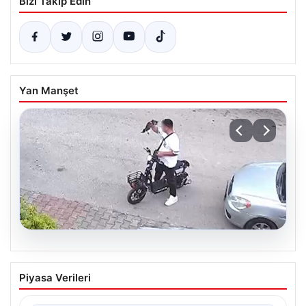
Bizi Takip Edin
Yan Manşet
04.08.2026
Bolu’da Vahşet: Yavru Kediye İşlenen
Piyasa Verileri
İğrenç Olay Kameralara Yansıdı
Bolu'nun Beşkavaklar Mahallesi'nde, geçtiğimiz