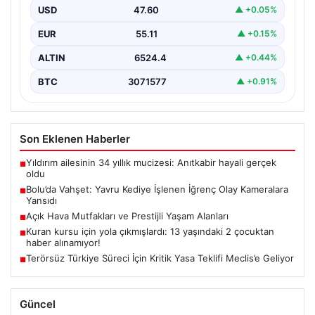
günlerde meydana gelen korkutucu olay, bölgedeki
USD
47.60
▲ +0.05%
sakinleri derinden sarstı. Elektrikli…
EUR
55.11
▲ +0.15%
ALTIN
6524.4
▲ +0.44%
BTC
3071577
▲ +0.91%
Son Eklenen Haberler
Yıldırım ailesinin 34 yıllık mucizesi: Anıtkabir hayali gerçek
■
oldu
Bolu’da Vahşet: Yavru Kediye İşlenen İğrenç Olay Kameralara
■
Yansıdı
Açık Hava Mutfakları ve Prestijli Yaşam Alanları
■
Kuran kursu için yola çıkmışlardı: 13 yaşındaki 2 çocuktan
■
haber alınamıyor!
Terörsüz Türkiye Süreci İçin Kritik Yasa Teklifi Meclis’e Geliyor
■
Güncel